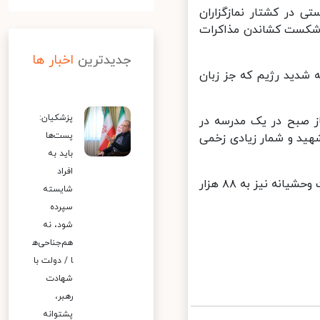
در کشتار نمازگزاران
 شکست کشاندن مذاکرات
جدیدترین
اخبار ها
شدید رژیم که جز زبان
پزشکیان:
ز صبح در یک مدرسه در
پست‌ها
 که در جریان آن دستکم ۱۰۰ فلسطینی شهید و شمار زیادی زخمی
باید به
افراد
براساس گزارش وزارت بهداشت فلسطین نوار غزه، شمار مجروحان این حملات وحشیانه نیز به ۸۸ هزار
شایسته
سپرده
شود، نه
هم‌جناحی‌ه
ا / دولت با
شهادت
رهبر،
پشتوانه