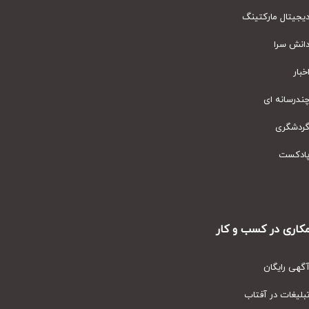
یتال مارکتینگ
نش سرا
ار
رسانه ای
دشگری
دکست
ری در کسب و کار
ی رایگان
یغات در آفتاب