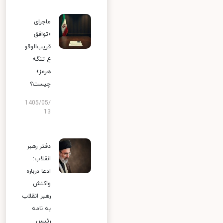
ماجرای
«توافق
قریب‌الوقو
ع تنگه
هرمز»
چیست؟
1405/05/
13
دفتر رهبر
انقلاب:
ادعا درباره
واکنش
رهبر انقلاب
به نامه
رئیس