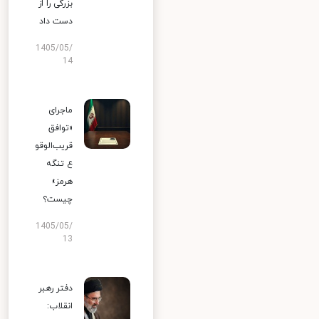
بزرگی را از
دست داد
1405/05/
14
ماجرای
«توافق
قریب‌الوقو
ع تنگه
هرمز»
چیست؟
1405/05/
13
دفتر رهبر
انقلاب: