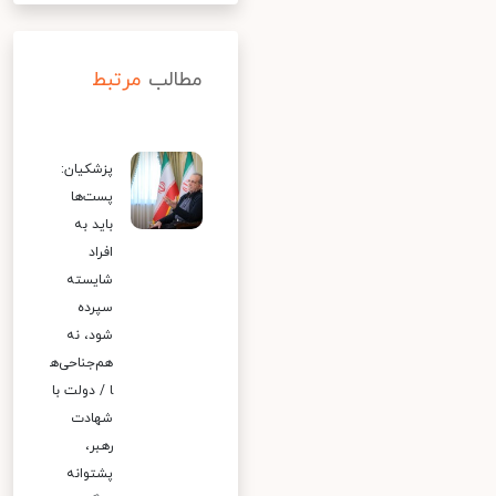
مطالب
مرتبط
پزشکیان:
پست‌ها
باید به
افراد
شایسته
سپرده
شود، نه
هم‌جناحی‌ه
ا / دولت با
شهادت
رهبر،
پشتوانه