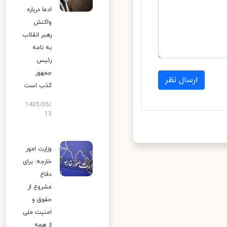
ادعا درباره
واکنش
رهبر انقلاب
به نامه
رئیس
جمهور
ارسال نظر
کذب است
1405/05/
13
وزارت امور
خارجه: برای
دفاع
مشروع از
حقوق و
امنیت ملی
از همه