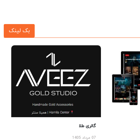
بک لینک
گالری طلا
07 مرداد 1405