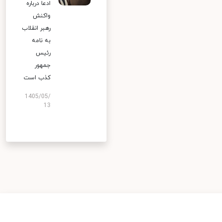
ادعا درباره
واکنش
رهبر انقلاب
به نامه
رئیس
جمهور
کذب است
1405/05/
13