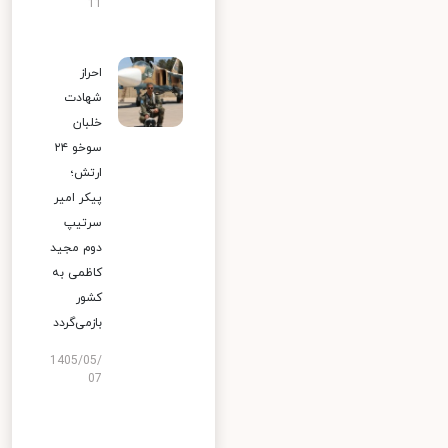
11
احراز
شهادت
خلبان
سوخو ۲۴
ارتش؛
پیکر امیر
سرتیپ
دوم مجید
کاظمی به
کشور
بازمی‌گردد
1405/05/
07