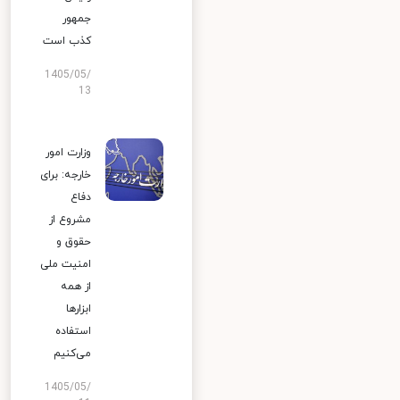
جمهور
کذب است
1405/05/
13
وزارت امور
خارجه: برای
دفاع
مشروع از
حقوق و
امنیت ملی
از همه
ابزارها
استفاده
می‌کنیم
1405/05/