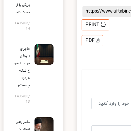
بزرگی را از
https://www.aftabi
دست داد
1405/05/
PRINT
14
PDF
ماجرای
«توافق
قریب‌الوقو
ع تنگه
هرمز»
چیست؟
1405/05/
13
دفتر رهبر
انقلاب: