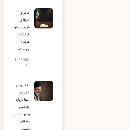
ماجرای
«توافق
قریب‌الوقو
ع تنگه
هرمز»
چیست؟
1405/05/
13
دفتر رهبر
انقلاب:
ادعا درباره
واکنش
رهبر انقلاب
به نامه
رئیس