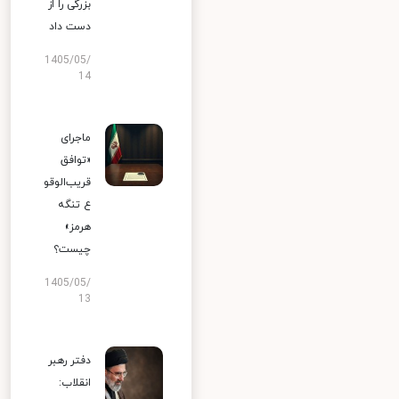
بزرگی را از
دست داد
1405/05/
14
ماجرای
«توافق
قریب‌الوقو
ع تنگه
هرمز»
چیست؟
1405/05/
13
دفتر رهبر
انقلاب: