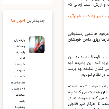
و ارزش است زمانی که
صویر زشت و شرم‌آور،
جدیدترین
اخبار ها
مرحوم هاشمی رفسنجانی
رها روزی دامن خودشان
پزشکیان:
پست‌ها
باید به
 یا قوه قضاییه به این
افراد
د کند. این وظیفه قوه
شایسته
 نشان ندادند چه برسد
سپرده
ر نظام نبودیم.
شود، نه
هم‌جناحی‌ه
نهادها مواجه شده است،
ا / دولت با
شان هدایت می کنند چه
شهادت
 می کند و حرمت ها در
رهبر،
 تا هرکار غیر قانونی
پشتوانه