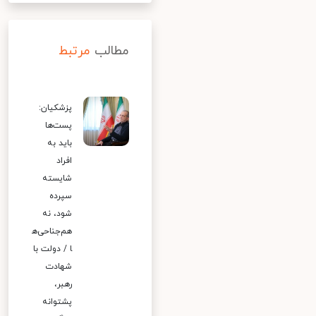
مطالب
مرتبط
پزشکیان:
پست‌ها
باید به
افراد
شایسته
سپرده
شود، نه
هم‌جناحی‌ه
ا / دولت با
شهادت
رهبر،
پشتوانه