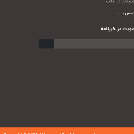
یغات در آفتاب
س با ما
ت در خبرنامه
ارسال