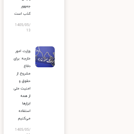
جمهور
کذب است
1405/05/
13
وزارت امور
خارجه: برای
دفاع
مشروع از
حقوق و
امنیت ملی
از همه
ابزارها
استفاده
می‌کنیم
1405/05/