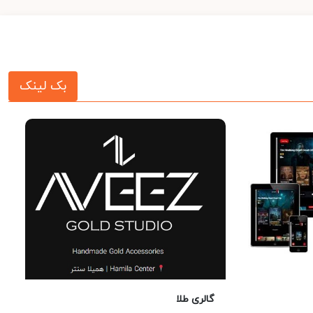
بک لینک
گالری طلا