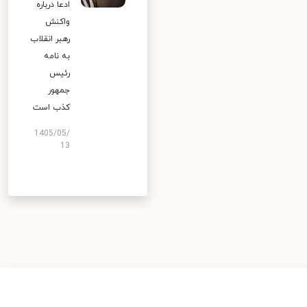
ادعا درباره
واکنش
رهبر انقلاب
به نامه
رئیس
جمهور
کذب است
1405/05/
13