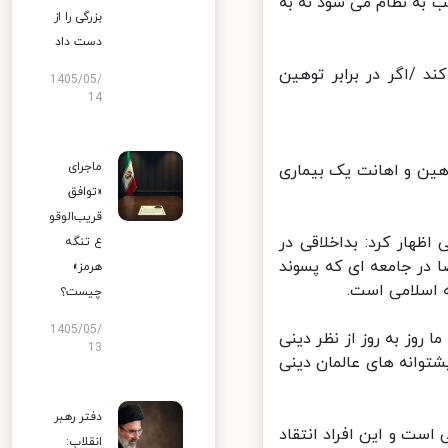
به نظام می شود نه به
بزرگی را از
دست داد
 /اگر در برابر توهین
1405/05/
14
ماجرای
ن و اهانت یک بیماری
«توافق
قریب‌الوقو
هار کرد: بداخلاقی در
ع تنگه
ر جامعه ای که پسوند
هرمز»
 اسلامی است.
چیست؟
1405/05/
روز به روز از نظر دینی
13
توانه های عالمان دینی
دفتر رهبر
ست و این افراد انتقاد
انقلاب: