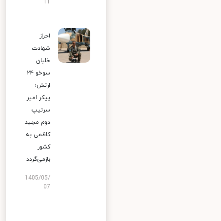
11
احراز
شهادت
خلبان
سوخو ۲۴
ارتش؛
پیکر امیر
سرتیپ
دوم مجید
کاظمی به
کشور
بازمی‌گردد
1405/05/
07