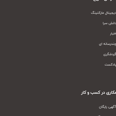
یتال مارکتینگ
نش سرا
ار
رسانه ای
دشگری
دکست
ری در کسب و کار
ی رایگان