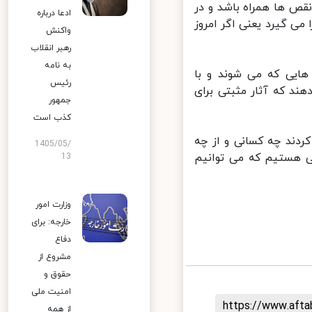
قص ها همراه باشد و در
ادعا درباره
ی گیرد یعنی اگر امروز
واکنش
رهبر انقلاب
به نامه
هایی که می شوند و با
رئیس
 که آثار مثبتی برای
جمهور
کذب است
ند چه کسانی و از چه
1405/05/
 هستیم که می توانیم
13
وزارت امور
خارجه: برای
دفاع
مشروع از
حقوق و
امنیت ملی
https://www.aft
از همه