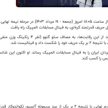
در ادامه رقابت‌های تکواندوی المپیک ۲۰۲۴ پاریس، از ساعت ۱۸:۰۵ امروز (جمعه - ۱۹ مرداد ۱۴۰۳) در مرح
د و فینالیست شد.
 پس از ۱۲ سال، تکواندوی مردان ایران را به فینال مسابقات المپیک رساند. او اکنون این شا
یس را کسب کند.
ملی‌پوش ۲۴ ساله تکواندوی ایران، در مرحله یک چهارم نهایی با نتیجه ۲ بر یک از سد سیمونه آلسیو، تکواندوکا