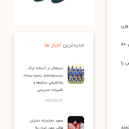
له نیمه نهایی وزن
ملی‌پوش جوان تکواندوی ایران در سومین مبارزه خود از این رقابت‌ها، به مصاف سئو گنوو (نفر ۴ رنکینگ وزن منفی ۸۰
جدیدترین
اخبار ها
نس را
استقلال در آستانه لیگ
بیست‌وششم؛ پنجره بسته،
بلاتکلیفی ستاره‌ها و
تغییرات مدیریتی
1405/05/07
صعود مقتدرانه دختران
ر قدرتمند
هاکی چمن ایران به