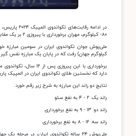
۸۰- کیلوگرم، مهران برخورداری با پیروزی ۲ بر یک مقابل حریف قدرتمند کره‌ای، به فینال مسابقات المپیک راه یافت.
کیلوگرم جهان) رفت که در پایان یک مبارزه نفس گیر، با نتیجه ۲ بر یک حریف خود را شکست دا
برخورداری با این پیروزی
دارد که نخستین طلای تکواندوی ایران در المپیک پار
نتایج دو راند این مبارزه به شرح زیر رقم خورد:
راند یک: ۲ - ۴ به نفع سئو
راند دو: ۱۳ - ۹ به نفع برخورداری
راند سه: ۱۲ - ۸ به نفع برخورداری