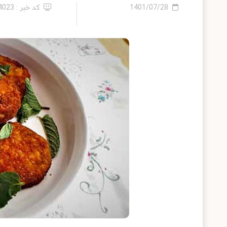
1401/07/28
کد خبر : 14023