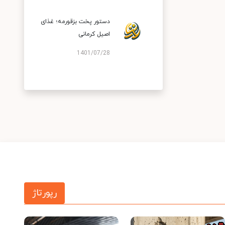
دستور پخت بزقورمه؛ غذای
اصیل کرمانی
1401/07/28
رپورتاژ