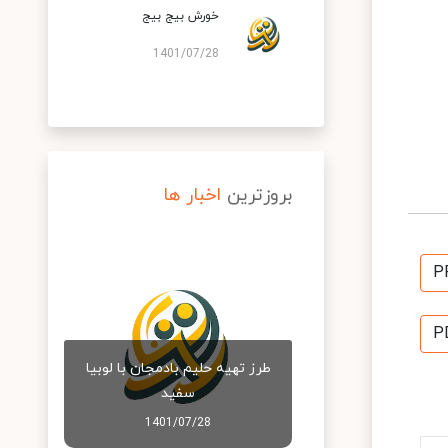
خورش بیج بیج
1401/07/28
بروزترین
اخبار ها
P
P
طرز تهیه حلیم بادمجان با لوبیا
سفید
1401/07/28