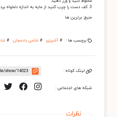
مخلوط کنید و ورز دهید.
3. کف دست را چرب کنید از مایه به اندازه دلخواه بردارید و پس از فرم دادن یا قالب زدن در روغن داغ سرخ کنید.
منبع: برترین ها
برچسب ها :
#
آشپزی
#
شامی بادمجان
#
شام
لینک کوتاه :
icle/show/14023
شبکه های اجتماعی :
نظرات