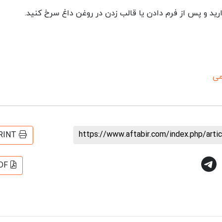
ی
https://www.aftabir.com/index.php/art
RINT
DF