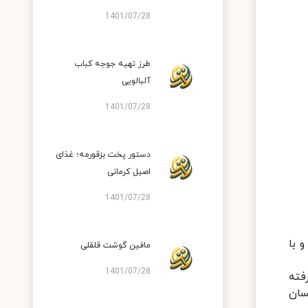
1401/07/28
طرز تهیه جوجه کباب
آلبالویی
1401/07/28
دستور پخت بزقورمه؛ غذای
اصیل کرمانی
1401/07/28
 با
مافین گوشت قلقلی
1401/07/28
فته
سان