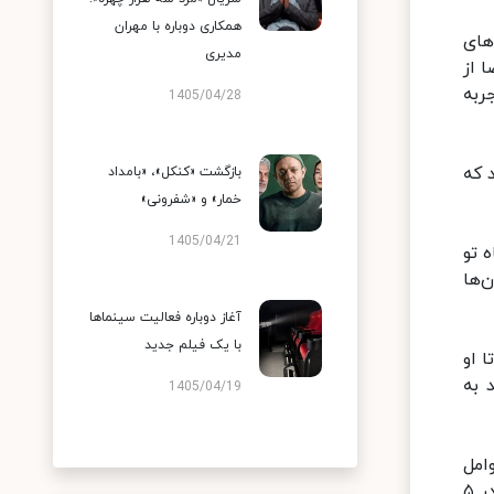
همکاری دوباره با مهران
‌های
مدیری
 از
جربه
1405/04/28
 که
بازگشت «کنکل»، «بامداد
خمار» و «شفرونی»
1405/04/21
ه تو
‌ها
آغاز دوباره فعالیت سینماها
با یک فیلم جدید
 او
 به
1405/04/19
امل
این سریال در تلویزیون رقم خورد، با سیلی از پیشنهادات سینمایی مواجه شد به طوری که از سال ۷۶ تا آغاز دهه ۸۰، در ۵