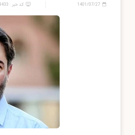
1401/07/27
کد خبر : 13433