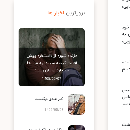
یی،
بروزترین
اخبار ها
خود
 به
یی،
«زنده شور» از «استخر» پیش
اشت،
افتاد؛ گیشه سینما به مرز ۶۰
یلم
میلیارد تومان رسید
1405/05/07
یبی
واس
اکبر عبدی درگذشت
 را پشت سر
1405/05/03
 پشت