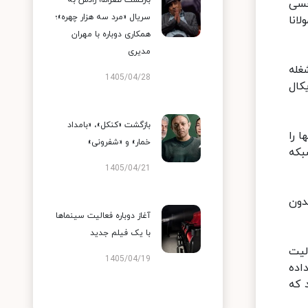
بازگشت نصرالله رادش به
نزدیک‎تر، شکاف، بی‌حسی
سریال «مرد سه هزار چهره»؛
انا
همکاری دوباره با مهران
مدیری
د که وی در دهه ۸۰ به دلیل مشغله
1405/04/28
یش موزیکال
بازگشت «کنکل»، «بامداد
 را
خمار» و «شفرونی»
 شبکه
1405/04/21
دون
آغاز دوباره فعالیت سینماها
با یک فیلم جدید
به فعالیت
1405/04/19
اده
 که