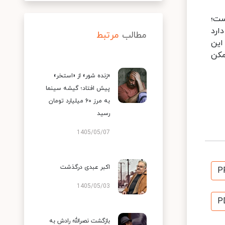
ست؛
دارد
مطالب
مرتبط
این
مکن
«زنده شور» از «استخر»
پیش افتاد؛ گیشه سینما
به مرز ۶۰ میلیارد تومان
رسید
1405/05/07
اکبر عبدی درگذشت
P
1405/05/03
P
بازگشت نصرالله رادش به