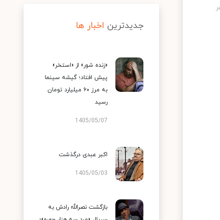
جدیدترین
اخبار ها
«زنده شور» از «استخر»
پیش افتاد؛ گیشه سینما
به مرز ۶۰ میلیارد تومان
رسید
1405/05/07
اکبر عبدی درگذشت
1405/05/03
بازگشت نصرالله رادش به
سریال «مرد سه هزار چهره»؛