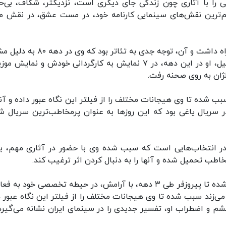
سر گذراند. همان علاقمندی خود به سینمای اجتماعی را با آثاری چون زندگی جای دیگری است، 
هم‌ترین نقش‌های سینمایی کارنامه خود، در مست عشق، در نقش مول
دهه ۹۰ البته یک رهاورد دیگر نیز برای پیروزفر به همراه داشت و آن، توجه جدی به تئاتر بو
فراوان، مجال حضور در آن را نیافته بود. به همین دلیل، او در این دهه، در ۷ نمایش به کارگردانی خودش و نما
لژان به روی صحنه رفت.
 شده تا وی هیجانات مختلف را از فیلتر این نگاه عبور داده و آنها
ال ۱۴۰۰ را مشغول بازی در سریال یاغی بود که این روزها به عنوان پرمخاطب‌ترین سریال
در انتخاب‌هایی است که سبب شده وی با حضور در آثاری مهم، ب
مخاطب تحمیل شده و آنها را به دنبال کردن اثر ترغیب کند.
دوری از حواشی و پرهیز از گفت‌وگوی رسانه‌ای سبب شده تا پیروزفر طی ۳ دهه، با آرامش، در حیطه تخصصی خود 
ی‌زند سبب شده تا وی هیجانات مختلف را از فیلتر این نگاه عبور د
م و اضطراب او، تفسیر جدیدی را در سینمای ایران نشانه می‌گیرد