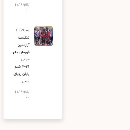
1405/05/
03
اسپانیا با
شکست
آرژانتین
قهرمان جام
جهانی
۲۰۲۶ شد؛
پایان رویای
مسی
1405/04/
29