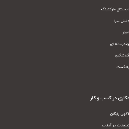
یتال مارکتینگ
نش سرا
ار
رسانه ای
دشگری
دکست
ری در کسب و کار
ی رایگان
یغات در آفتاب