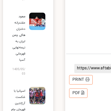
صعود
مقتدرانه
دختران
هاکی چمن
ایران به
نیمه‌نهایی
قهرمانی
آسیا
https://www.afta
1405/05/
03
PRINT
اسپانیا با
PDF
شکست
آرژانتین
قهرمان جام