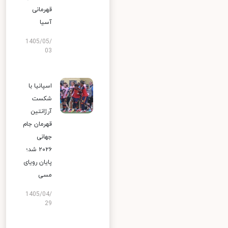
قهرمانی
آسیا
1405/05/
03
اسپانیا با
شکست
آرژانتین
قهرمان جام
جهانی
۲۰۲۶ شد؛
پایان رویای
مسی
1405/04/
29