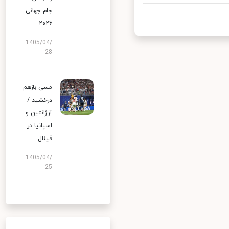
جام جهانی
۲۰۲۶
1405/04/
28
مسی بازهم
درخشید /
آرژانتین و
اسپانیا در
فینال
1405/04/
25