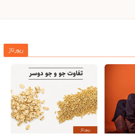
رپورتاژ
رپورتاژ