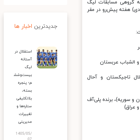
کشی مرحله گروهی مسابقات لیگ
سیا 2022 را اعلام کرد، قرعه‌کشی که قرار است روز دوشنبه (27 دی) هفته پیش‌رو در مقر
جدیدترین
اخبار ها
استقلال در
آستانه
لیگ
بیست‌وشش
لال تاجیکستان و آحال
م؛ پنجره
بسته،
بلاتکلیفی
 و سوریه)، برنده پلی‌آف
عراق)
ستاره‌ها و
تغییرات
مدیریتی
1405/05/
07