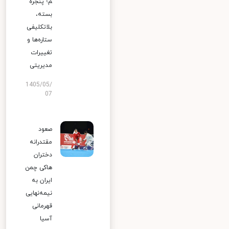
م؛ پنجره
بسته،
بلاتکلیفی
ستاره‌ها و
تغییرات
مدیریتی
1405/05/
07
صعود
مقتدرانه
دختران
هاکی چمن
ایران به
نیمه‌نهایی
قهرمانی
آسیا