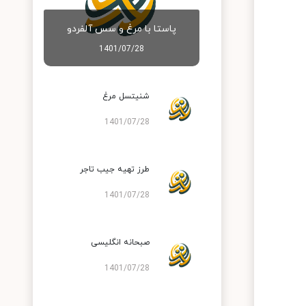
پاستا با مرغ و سس آلفردو
1401/07/28
شنیتسل مرغ
1401/07/28
طرز تهیه جیب تاجر
1401/07/28
صبحانه انگلیسی
1401/07/28