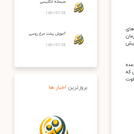
صبحانه انگلیسی
1401/07/28
های
آموزش پخت مرغ روسی
مان
 و یکی از پیش
1401/07/28
عده
 که
فوت
بروزترین
اخبار ها