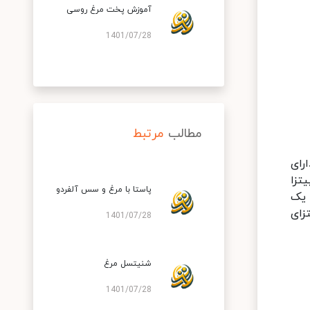
آموزش پخت مرغ روسی
1401/07/28
مطالب
مرتبط
رای
. مصرف پنیر پیتزا
پاستا با مرغ و سس آلفردو
 یک
زای
1401/07/28
شنیتسل مرغ
1401/07/28