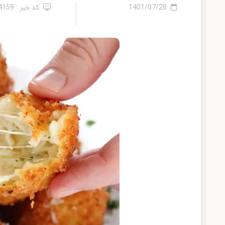
1401/07/28
کد خبر : 14159