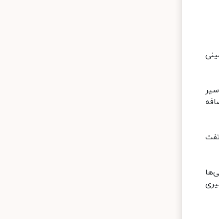
ینی
سیر
افه
تفت
‌ها
یری