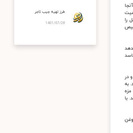
آنجا
فیت
طرز تهیه جیب تاجر
 را
1401/07/28
خیص
دهد
اسد
یزید و در
 به
ن به سرفه می‌افتند. درست پس از ۱ دقیقه مزه
 با
وغن