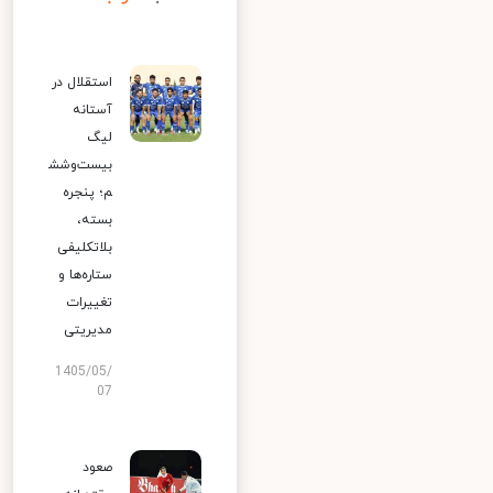
استقلال در
آستانه
لیگ
بیست‌وشش
م؛ پنجره
بسته،
بلاتکلیفی
ستاره‌ها و
تغییرات
مدیریتی
1405/05/
07
صعود