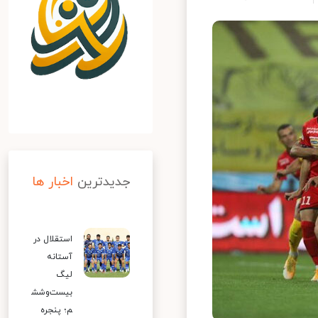
جدیدترین
اخبار ها
استقلال در
آستانه
لیگ
بیست‌وشش
م؛ پنجره