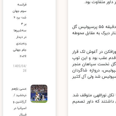
اور متفاوت بود.
فرانسه
سوم جهان
شد؛ برد ۶
بر ۴
بازی در این نیمه هم پایاپای آغاز شد و موقعیت چندان خاصی خلق نشد. در دقیقه ۵۵ پرسپولیس گل
سه‌شیرها
ار دیرک به مقابل محوطه
در دیدار
رده‌بندی
جام جهانی
ورافکن در آغوش لک قرار
۲۰۲۶
دم عقب بود و این توپ
نست به گل نخست سپاهان منجر
1405/04/
لیس، دروازه شاگردان
28
پولیس شد ولی آل کثیر
مسی بازهم
 تکل نوراللهی متوقف شد.
درخشید /
 داشتند که داور تصمیم
آرژانتین و
اسپانیا در
فینال