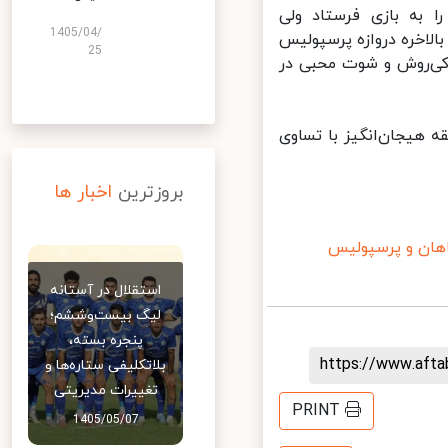
 به بازی فرستاد ولی
1405/04/
ای این تیم برای تهدید دروازه پرسپولیس کافی نبود. در دقیقه ۸۷ بالاخره دروازه پرسپولیس
25
کی‌روش و شوت محبی در
 هیجان‌انگیز با تساوی
بروزترین
اخبار ها
ن و پرسپولیس
استقلال در آستانه
لیگ بیست‌وششم؛
پنجره بسته،
https://www.aft
بلاتکلیفی ستاره‌ها و
تغییرات مدیریتی
PRINT
1405/05/07