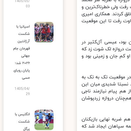
 دروازه با ضربه سر محمد
1405/05/
فت ولی خطرناک‌ترین و
03
 کردند. همکاری امیری
وت رفت تا این موقعیت
اسپانیا با
شکست
بود، عیسی آل‌کثیر در
آرژانتین
ار محمد محبی به سمت دروازه لک شوت زد که
قهرمان جام
کم جان و زمینی بود و
جهانی
۲۰۲۶ شد؛
پایان رویای
ن در موقعیت تک به تک به
مسی
 نسبتا شدیدی میان این
1405/04/
هم پیام نیازمند ناجی
29
‌چنان دروازه زردپوشان
انگلیس با
هم ضربه نهایی بازیکنان
شکست
ه سپاهان ایجاد شد که
پرگل