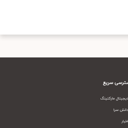
رسی سریع
یتال مارکتینگ
نش سرا
ار