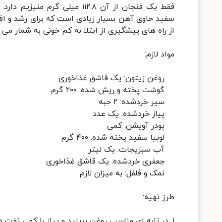
فقط یک فنجان از آن ۱۱۲.۸ میلی
سفید حاوی آهن بسیار زیادی است که برای رشد و اف
از راه های پیشگیری از ابتلا به کم خونی به شمار می ر
مواد لازم:
روغن زیتون: یک قاشق غذاخوری
گوشت پخته و ریش شده: ۲۰۰ گرم
سیر خردشده: ۲ حبه
پیاز خردشده: یک عدد
پودر آویشن: کمی
لوبیا سفید پخته شده: ۴۰۰ گرم
آب سبزیجات: یک لیتر
جعفری خردشده: یک قاشق غذاخوری
نمک و فلفل: به میزان لازم
طرز تهیه:
۱. در تابه ای مناسب روغن بریزید و پیاز را کمی تفت دهید و در ادامه گوشت را اضافه کنید.