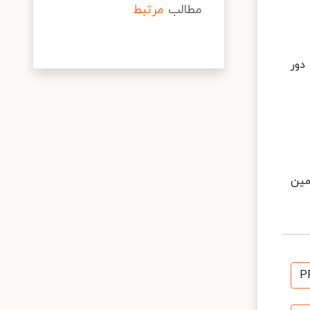
مطالب
مرتبط
دور
یمی را تامین
P