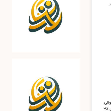
انی
 که