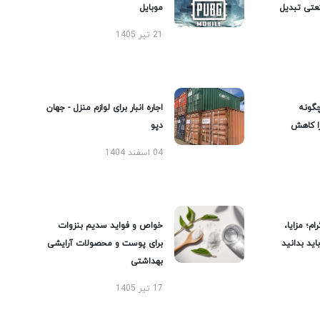
عتی تبدیل
موبایل
21 تیر 1405
گونه
اجاره انبار برای لوازم منزل - جهان
را کاهش
دپو
04 اسفند 1404
ام؛ مزایا،
خواص و فواید سدیم بنزوات
ید بدانید
برای پوست و محصولات آرایشی
بهداشتی
17 تیر 1405