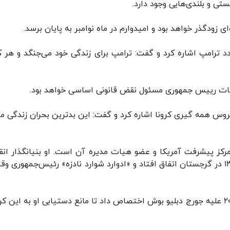
تی و بلندی‌هایی وجود دارد.
 زودگذر خواهد بود و امیدوارم در ماه نوامبر به پایان برسد.
 ترامپ اشاره کرد و گفت: ترامپ برای زندگی خود می‌جنگد و هر ک
بات رییس جمهوری مسئول نقض قانونی اساسی خواهد بود.
ن ویروس همه گیری کرونا اشاره کرد و گفت: این بدترین بحران زندگی م
رکز پیشرفت آمریکا و عضو هیات مدیره آن است. او بنیانگذار انق
رنگی (رز ، گل سرخ) در گرجستان بود. که در سال ۱۳۸۲ در گرجستان اتفاق افتاد و «ادوارد شوارد نادزه» رئیس‌جمهوری 
سوروس پول هنگفتی را در مبارزات انتخاباتی سال ۲۰۰۴ علیه جورج دبلیو بوش اختصاص داد تا مانع دستیابی او به ای