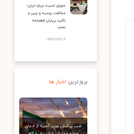
شورای امنیت درباره ایران؛
مخالفت روسیه و چین و
تاکید برپایان قطعنامه
۲۲۳۱
1405/04/19
بروزترین
اخبار ها
شب پرتنش غرب آسیا؛ از ادعای
حمله موشکی ایران به پایگاه