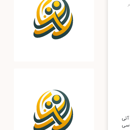
خابات آتی
اسی