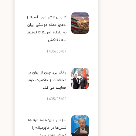
شب پرتنش غرب آسیا؛ از
ادعای حمله موشکی ایران
به پایگاه آمریکا تا توقیف
سه نفتکش
1405/05/07
وانگ یی: چین از ایران در
محافظت از حاکمیت خود
حمایت می کند
1405/05/03
سازمان ملل: همه طرف‌ها
تنش‌ها در خاورمیانه را
کاهش دهند و به