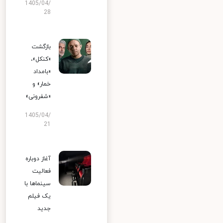
1405/04/
28
بازگشت
«کنکل»،
«بامداد
خمار» و
«شفرونی»
1405/04/
21
آغاز دوباره
فعالیت
سینماها با
یک فیلم
جدید