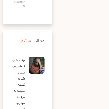
1405/04/
19
مطالب
مرتبط
«زنده شور»
از «استخر»
پیش
افتاد؛
گیشه
سینما به
مرز ۶۰
میلیارد