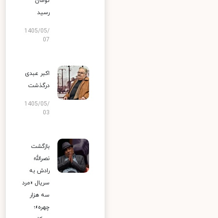
تومان
رسید
1405/05/
07
اکبر عبدی
درگذشت
1405/05/
03
بازگشت
نصرالله
رادش به
سریال «مرد
سه هزار
چهره»؛