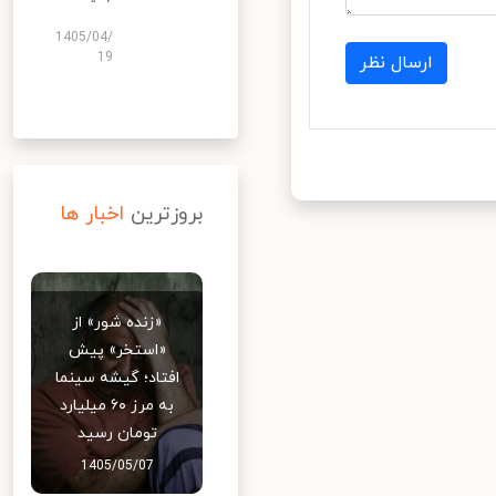
1405/04/
19
ارسال نظر
بروزترین
اخبار ها
«زنده شور» از
«استخر» پیش
افتاد؛ گیشه سینما
به مرز ۶۰ میلیارد
تومان رسید
1405/05/07