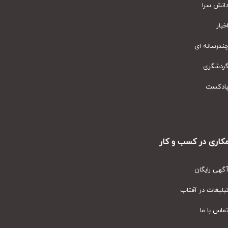
نش سرا
ار
رسانه ای
دشگری
دکست
ری در کسب و کار
ی رایگان
یغات در آفتاب
س با ما