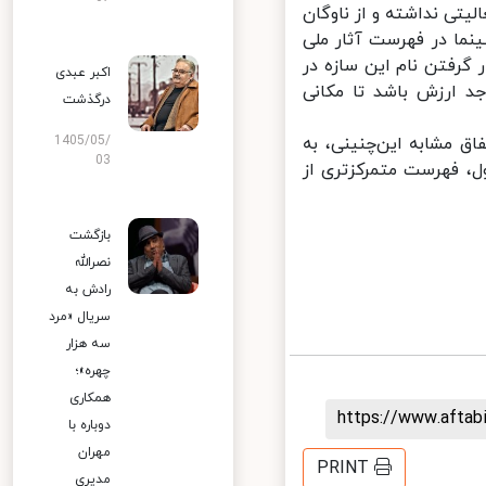
 تاکنون، فعالیتی نداشته و از ناوگان
ما در فهرست آثار ملی
رفتن نام این سازه در
اکبر عبدی
 ارزش باشد تا مکانی
درگذشت
ق مشابه این‌چنینی، به
1405/05/
03
 فهرست متمرکزتری از
بازگشت
نصرالله
رادش به
سریال «مرد
سه هزار
چهره»؛
همکاری
https://www.afta
دوباره با
مهران
PRINT
مدیری