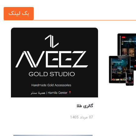
بک لینک
گالری طلا
07 مرداد 1405