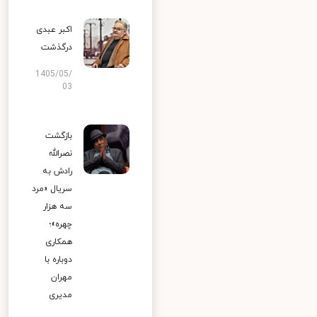
اکبر عبدی
درگذشت
1405/05/
03
بازگشت
نصرالله
رادش به
سریال «مرد
سه هزار
چهره»؛
همکاری
دوباره با
مهران
مدیری