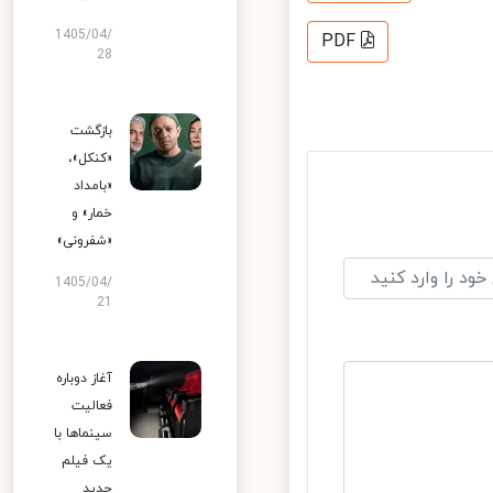
1405/04/
PDF
28
بازگشت
«کنکل»،
«بامداد
خمار» و
«شفرونی»
1405/04/
21
آغاز دوباره
فعالیت
سینماها با
یک فیلم
جدید