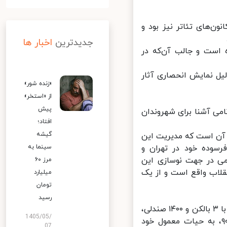
انون‌های تئاتر نیز بود و
جدیدترین
اخبار ها
موند نام داشت، دارای یک سالن با ظرفیت ۴۰۰ نفره است و جالب آن‌که در
یل نمایش انحصاری آثار
«زنده شور»
از «استخر»
پیش
، به نامی آشنا برای شهروندان
افتاد؛
گیشه
 آن است که مدیریت این
سوده خود در تهران و
سینما به
ی در جهت نوسازی این
مرز ۶۰
لاب واقع است و از یک
میلیارد
تومان
رسید
این سینمای ۵۵ ساله، روزگاری یکی از شلوغ‌ترین سینماهای پایتخت بود که با ۳ بالکن و ۱۴۰۰ صندلی،
1405/05/
خاطبان بسیاری را به سمت خود می‌کشاند. این سینما تا ابتدای دهه ۹۰، به حیات معمول خود
07