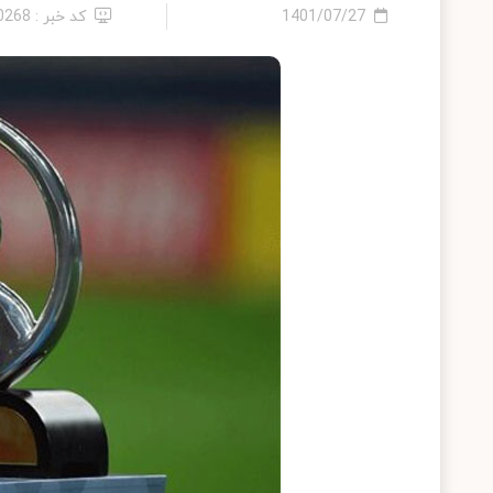
1401/07/27
کد خبر : 10268