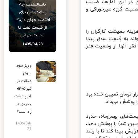
ن در این آمارها، ضریب
باب‌المندب چه
م معادل ۳۶.۶درصد و ضریب اهمیت گروه غیرخوراکی و
پیامدهایی برای
اقتصاد جهان دارد؟؛
از قیمت نفت تا
از یک‌سوم هزینه معیشت کارگران را
تجارت جهانی
اند به قیمت سوق پیدا
1405/04/28
ر آنها از وضعیت فقر
واریز سود
سهام
عدالت در
تیر ۱۴۰۵؛
، هزینه معیشت یک خانوار کارگری ۳.۳نفره ۶میلیون و ۸۹۵هزار تومان تعیین شده بود
آیا پرداخت
جدیدی در
راه است؟
ت‌های بهمن‌ماه، حدود
 کمیته مزد تعیین شد) را پوشش دهد،
1405/04/
21
 خانوار ۳.۳نفره نسبت به سال‌جاری ۳۰.۵درصد افزایش پیدا کند تا با رشد