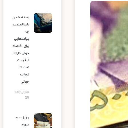
بسته شدن
باب‌المندب
چه
پیامدهایی
برای اقتصاد
جهان دارد؟؛
از قیمت
نفت تا
تجارت
جهانی
1405/04/
28
واریز سود
سهام