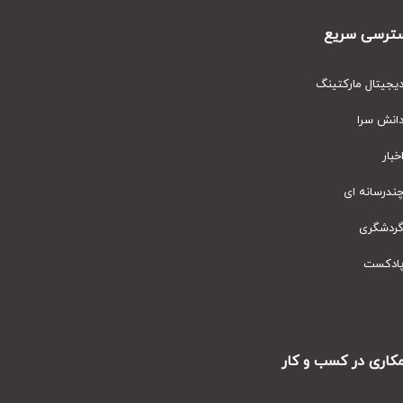
رسی سریع
یتال مارکتینگ
نش سرا
ار
رسانه ای
دشگری
دکست
ری در کسب و کار