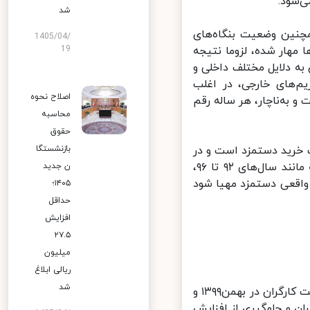
شود.
شد
ین وضعیت بنگاه‌های
1405/04/
هار شده، لزوما نتیجه
19
ه دلایل مختلف داخلی و
‌های خارجی، در اغلب
اصلاح نحوه
به‌ناچار، هر ساله رقم
محاسبه
حقوق
خرید دستمزد است و در
بازنشستگا
اغلب موارد، افزایشی روی قدرت خرید واقعی مزد انجام نمی‌شود مگر اینکه مانند سال‌های ۹۲ تا ۹۶،
ن جدید
اقعی دستمزد مهیا شود
۱۴۰۵؛
حداقل
افزایش
۲۷.۵
میلیون
ریالی ابلاغ
شد
نگاهی به نرخ تورم بهمن‌ماه و مقایسه آن با هزینه محاسبه شده برای معیشت کارگران در بهمن۱۳۹۹ و
ان و جلوگیری از افزایش