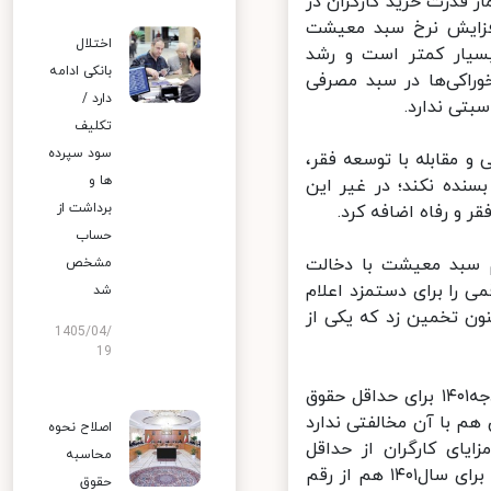
ط از منظر آمار قدرت خرید کارگران در
 میزان افزایش نرخ سبد معیشت
اختلال
یار کمتر است و رشد
بانکی ادامه
درصدی بهمن‌ماه، نه با تورم ۵۳.۸درصدی خوراکی‌ها در سبد مصرفی
دارد /
تکلیف
سود سپرده
مقابله با توسعه فقر،
ها و
نده نکند؛ در غیر این
برداشت از
حساب
م سبد معیشت با دخالت
مشخص
را برای دستمزد اعلام
شد
ون تخمین زد که یکی از
1405/04/
19
حاج‌اسماعیلی می‌افزاید: کمیسیون تلفیق رقم پیشنهادی دولت در لایحه بودجه۱۴۰۱ برای حداقل حقوق
گهبان هم با آن مخالفتی ندارد
اصلاح نحوه
ای کارگران از حداقل
محاسبه
تعیین‌شده حقوق کارمندان بیشتر بوده، به‌نظر نمی‌رسد دستمزد تعیین‌شده برای سال۱۴۰۱ هم از رقم
حقوق