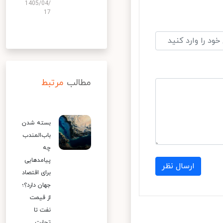
1405/04/
17
مطالب
مرتبط
بسته شدن
باب‌المندب
چه
پیامدهایی
ارسال نظر
برای اقتصاد
جهان دارد؟؛
از قیمت
نفت تا
تجارت