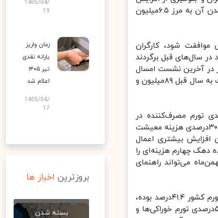
1405/04/
فشار به معیشت آنها، افزایش ۶۰درصدی حداقل مزد و مزایای کارگری و رساندن آن به مرز ۶.۵میلیون
19
با این میزان افزایش موافقت شود، کارگران
زمان واریز
ر سال‌های قبل برگردند
یارانه نقدی
ر در آخرین نشست امسال
تیر ۱۴۰۵
خود، هزینه معیشت یک خانوار ۳.۳نفره کارگری را با ۳۰.۲درصد افزایش نسبت به سال قبل ۸۹میلیون و
اعلام شد
1405/04/
17
ه آخرین اطلاعات مرکز آمار ایران از رشد ۴۱.۴درصدی تورم مصرف‌کننده در
بهمن‌ماه حکایت دارد و با این حساب، حتی اگر از غیرواقعی بودن افزایش ۳۰.۲درصدی هزینه معیشت
 افزایش بیشتری اعمال
دهک چهارم هزینه‌ای را
ماه می‌تواند راهنمای
بروزترین
اخبار ها
طبق اعلام مرکز آمار ایران، در بهمن امسال و در شرایطی که میانگین نرخ تورم کشور ۴۱.۴درصد بوده،
 چهارم تورم ۴۲.۵درصدی را تجربه کرده و این رقم حاصل افزایش ۵۳.۸درصدی تورم خوراکی‌ها و
بسته شدن