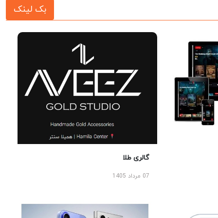
بک لینک
گالری طلا
07 مرداد 1405