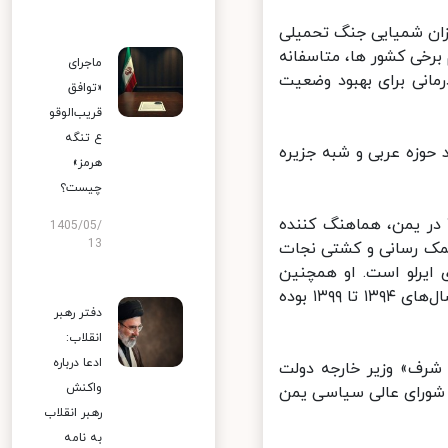
ان شمیایی جنگ تحمیلی
رخی کشور ها، متاسفانه
ماجرای
انی برای بهبود وضعیت
«توافق
قریب‌الوقو
ع تنگه
حوزه عربی و شبه جزیره
هرمز»
چیست؟
میز یمن در وزارت امور خارجه ایران پس از آغاز جنگ در سال ۲۰۱۵ در یمن، هماهنگ کننده
1405/05/
13
مک رسانی و کشتی نجات
ایرلو است. او همچنین
پیش از تصدی این سمت، معاون دستیار ویژه وزیر خارجه در امور یمن در سال‌های ۱۳۹۴ تا ۱۳۹۹ بوده
دفتر رهبر
انقلاب:
ادعا درباره
یم «هشام شرف» وزیر خارجه دولت
واکنش
شورای عالی سیاسی یمن
رهبر انقلاب
به نامه