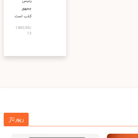
رئیس
جمهور
کذب است
1405/05/
13
رپورتاژ