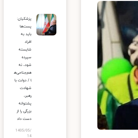
پزشکیان:
پست‌ها
باید به
افراد
شایسته
سپرده
شود، نه
هم‌جناحی‌ه
ا / دولت با
شهادت
رهبر،
پشتوانه
بزرگی را از
دست داد
1405/05/
14