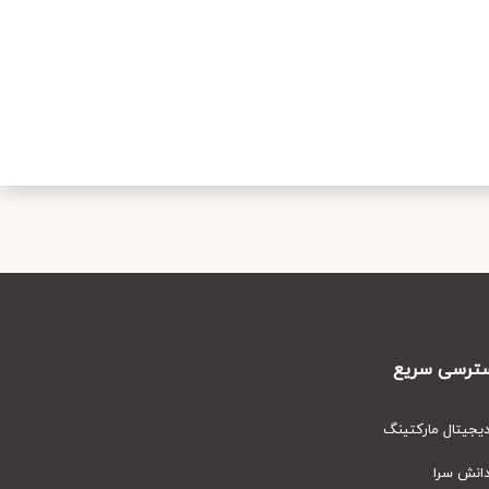
رسی سریع
یتال مارکتینگ
نش سرا