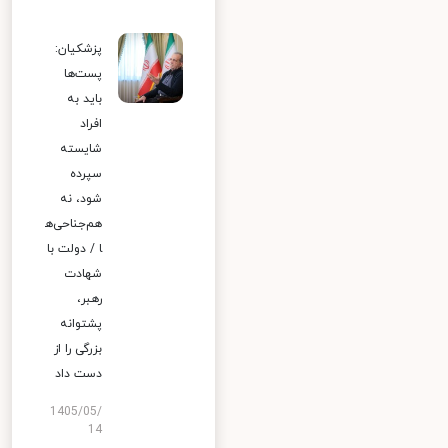
پزشکیان:
پست‌ها
باید به
افراد
شایسته
سپرده
شود، نه
هم‌جناحی‌ه
ا / دولت با
شهادت
رهبر،
پشتوانه
بزرگی را از
دست داد
1405/05/
14