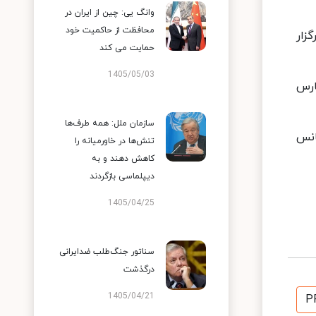
وانگ یی: چین از ایران در
محافظت از حاکمیت خود
زار
حمایت می کند
1405/05/03
ارس
سازمان ملل: همه طرف‌ها
انس
تنش‌ها در خاورمیانه را
کاهش دهند و به
دیپلماسی بازگردند
1405/04/25
سناتور جنگ‌طلب ضدایرانی
درگذشت
1405/04/21
P