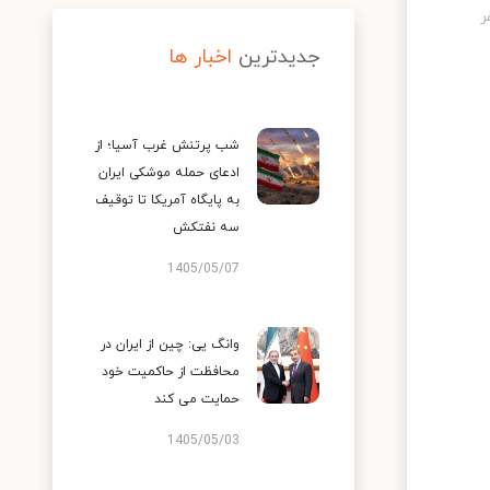
جدیدترین
اخبار ها
شب پرتنش غرب آسیا؛ از
ادعای حمله موشکی ایران
به پایگاه آمریکا تا توقیف
سه نفتکش
1405/05/07
وانگ یی: چین از ایران در
محافظت از حاکمیت خود
حمایت می کند
1405/05/03