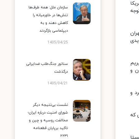
یکا
سازمان ملل: همه طرف‌ها
وجه
تنش‌ها در خاورمیانه را
کاهش دهند و به
دیپلماسی بازگردند
ران
یدی
1405/04/25
ریم
سناتور جنگ‌طلب ضدایرانی
ن و
درگذشت
1405/04/21
د و
نشست بی‌نتیجه دیگر
شورای امنیت درباره ایران؛
 و هر موضوعی که
مخالفت روسیه و چین و
تاکید برپایان قطعنامه
۲۲۳۱
بتا