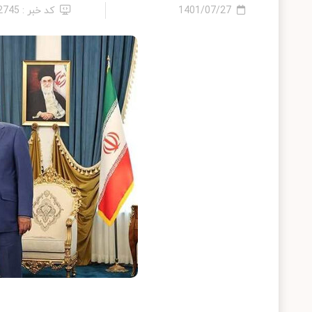
1401/07/27
کد خبر : 12745