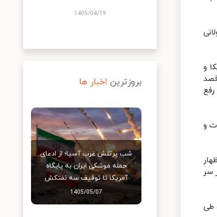
1405/04/19
انی
ا و
قصد
بروزترین
اخبار ها
رفع
ت و
شب پرتنش غرب آسیا؛ از ادعای
هار
حمله موشکی ایران به پایگاه
 سر
آمریکا تا توقیف سه نفتکش
1405/05/07
 طی