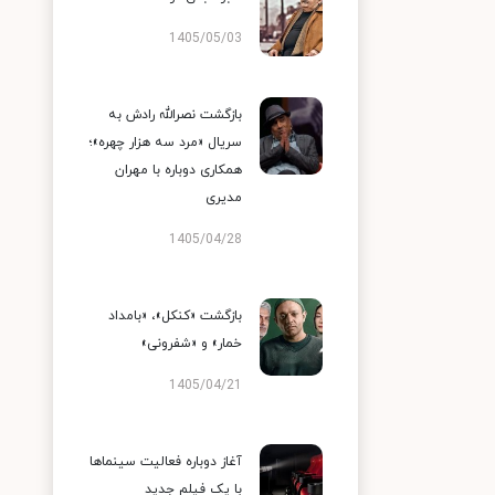
1405/05/03
بازگشت نصرالله رادش به
سریال «مرد سه هزار چهره»؛
همکاری دوباره با مهران
مدیری
1405/04/28
بازگشت «کنکل»، «بامداد
خمار» و «شفرونی»
1405/04/21
آغاز دوباره فعالیت سینماها
با یک فیلم جدید