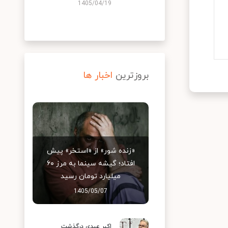
1405/04/19
بروزترین
اخبار ها
«زنده شور» از «استخر» پیش
افتاد؛ گیشه سینما به مرز ۶۰
میلیارد تومان رسید
1405/05/07
اکبر عبدی درگذشت