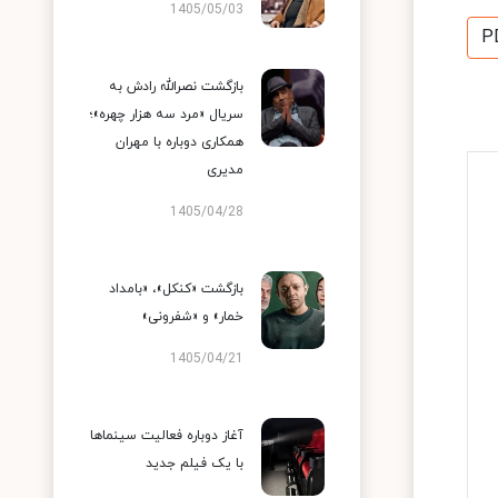
1405/05/03
P
بازگشت نصرالله رادش به
سریال «مرد سه هزار چهره»؛
همکاری دوباره با مهران
مدیری
1405/04/28
بازگشت «کنکل»، «بامداد
خمار» و «شفرونی»
1405/04/21
آغاز دوباره فعالیت سینماها
با یک فیلم جدید