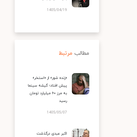
1405/04/19
مطالب
مرتبط
«زنده شور» از «استخر»
پیش افتاد؛ گیشه سینما
به مرز ۶۰ میلیارد تومان
رسید
1405/05/07
اکبر عبدی درگذشت