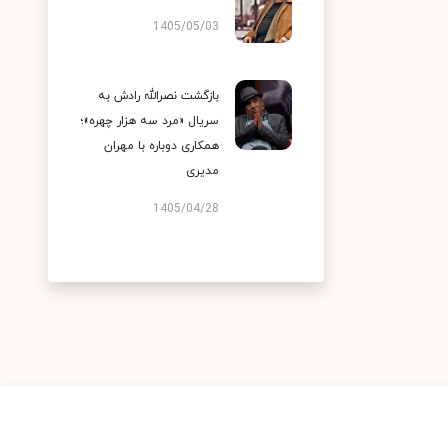
1405/05/03
بازگشت نصرالله رادش به
سریال «مرد سه هزار چهره»؛
همکاری دوباره با مهران
مدیری
1405/04/28