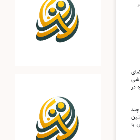
ضای
وشی
 در
 در ۵ قسمت با حضور چند
تین
 با