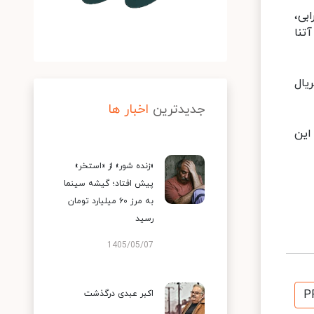
بی،
تنا
یال
جدیدترین
اخبار ها
عت ۱۹:۳۰ به روی آنتن این
«زنده شور» از «استخر»
پیش افتاد؛ گیشه سینما
به مرز ۶۰ میلیارد تومان
رسید
1405/05/07
P
اکبر عبدی درگذشت