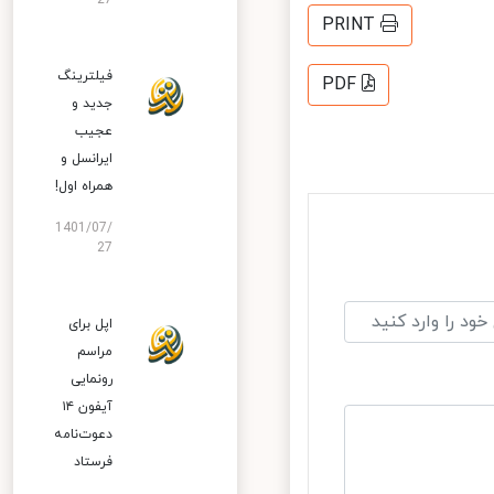
27
PRINT
فیلترینگ
PDF
جدید و
عجیب
ایرانسل و
همراه اول!
1401/07/
27
اپل برای
مراسم
رونمایی
آیفون ۱۴
دعوت‌نامه
فرستاد