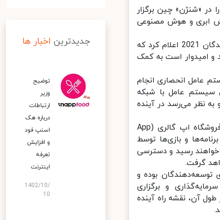
یخ 24 آوریل، کنفرانس توسعه‌دهندگان 2021 خود را در «شنژن» چین برگزار
نش ابری و هوش مصنوعی
جدیدترین
اخبار ها
بر اساس اطلاعات منتشرشده، هوآوی در جلسه قبل از کنفرانس توسعه‌دهندگان 2021 اعلام کرد که
کند و امیدوار است به کمک
م عامل انحصاری انجام
توضیح
سیستم عامل با شبکه
وزیر
 نظر می‌رسد در آینده
ارتباطات
درباره هک
در راستای توسعه سیستم عامل اختصاصی خود، هوآوی چندی پیش از فروشگاه اپ گالری (App
اسنپ‌ فود
نامه‌ها و بازی‌ها توسط
و افزایش
خواهند رسید و دسترسی
تعرفه
هد گرفت.
اینترنت
توسعه‌دهندگان بوده و
یه‌گذاری و برگزاری
1402/10/
10
نست. همایشی که در طول آن، نقشه راه آینده