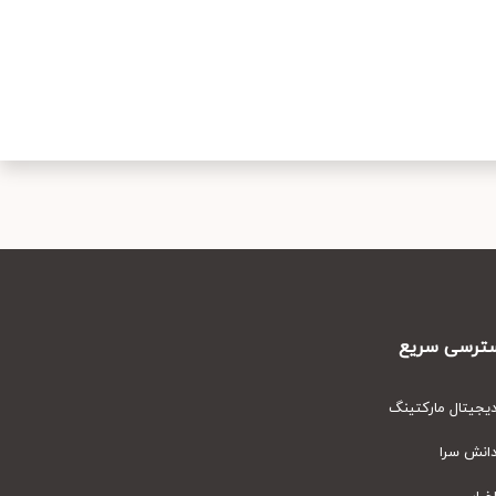
رسی سریع
یتال مارکتینگ
نش سرا