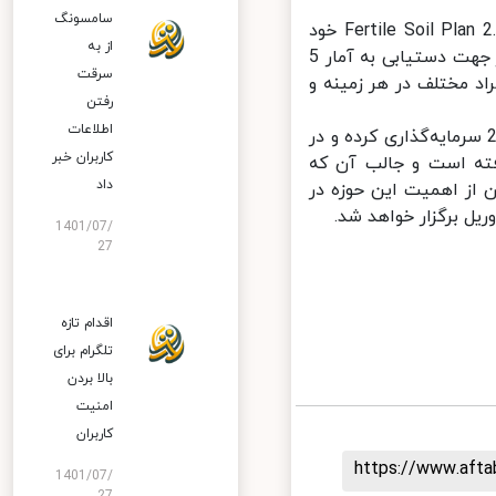
سامسونگ
بد نیست بدانید که هوآوی در ماه سپتامبر سال 2019 میلادی از برنامه Fertile Soil Plan 2.0 خود
از به
رونمایی کرد؛ در این برنامه مشخص شد که هوآوی قصد دارد 15 میلیارد دلار جهت دستیابی به آمار 5
سرقت
 مختلف در هر زمینه و
رفتن
اطلاعات
اساس گزارش‌های منتشرشده، هوآوی مبلغ 200 میلیون دلار در سال 2020 سرمایه‌گذاری کرده و در
کاربران خبر
ر اختیار گرفته است و جالب آن که
داد
ان از اهمیت این حوزه در
1401/07/
27
اقدام تازه
تلگرام برای
بالا بردن
امنیت
کاربران
https://www.aft
1401/07/