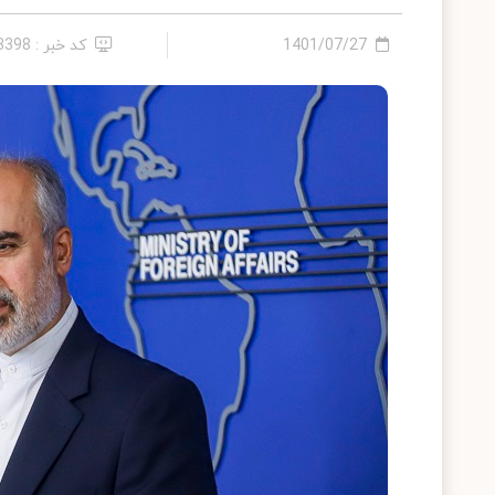
1401/07/27
کد خبر : 13398