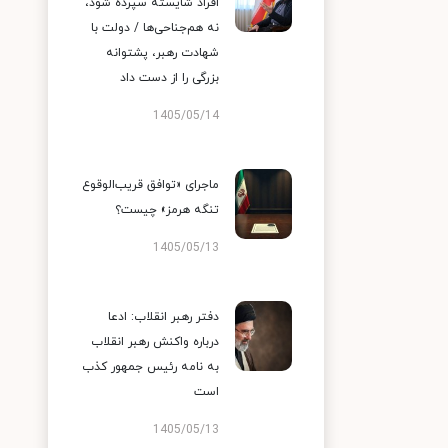
افراد شایسته سپرده شود،
نه هم‌جناحی‌ها / دولت با
شهادت رهبر، پشتوانه
بزرگی را از دست داد
1405/05/14
ماجرای «توافق قریب‌الوقوع
تنگه هرمز» چیست؟
1405/05/13
دفتر رهبر انقلاب: ادعا
درباره واکنش رهبر انقلاب
به نامه رئیس جمهور کذب
است
1405/05/13