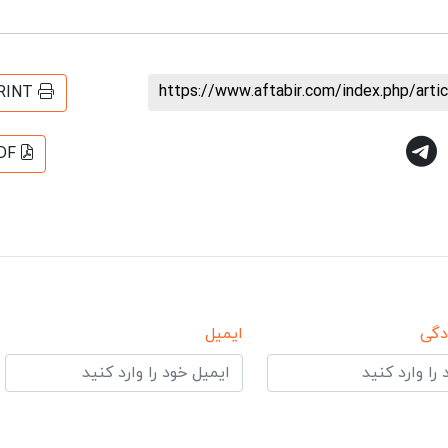
https://www.aftabir.com/index.php/art
RINT
DF
دگی
ایمیل