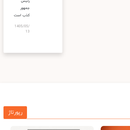
رئیس
جمهور
کذب است
1405/05/
13
رپورتاژ