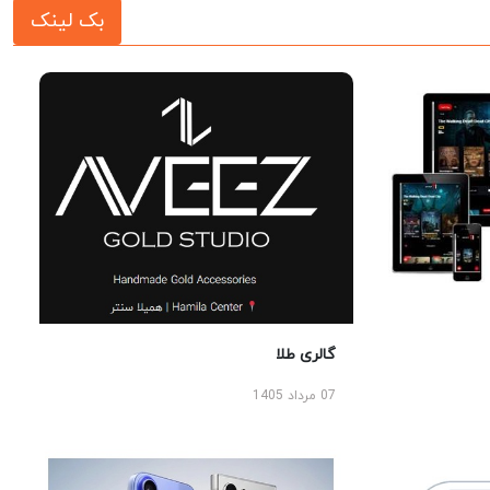
بک لینک
گالری طلا
07 مرداد 1405