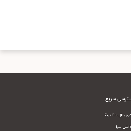
رسی سریع
یتال مارکتینگ
نش سرا