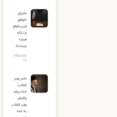
ماجرای
«توافق
قریب‌الوقو
ع تنگه
هرمز»
چیست؟
1405/05/
13
دفتر رهبر
انقلاب:
ادعا درباره
واکنش
رهبر انقلاب
به نامه