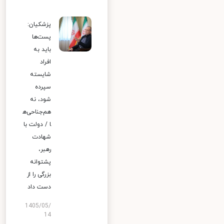
پزشکیان:
پست‌ها
باید به
افراد
شایسته
سپرده
شود، نه
هم‌جناحی‌ه
ا / دولت با
شهادت
رهبر،
پشتوانه
بزرگی را از
دست داد
1405/05/
14