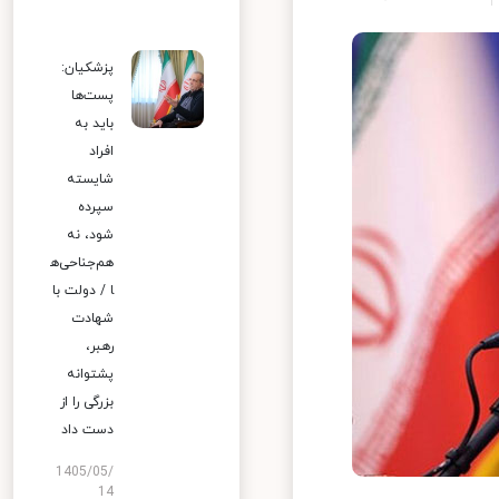
پزشکیان:
پست‌ها
باید به
افراد
شایسته
سپرده
شود، نه
هم‌جناحی‌ه
ا / دولت با
شهادت
رهبر،
پشتوانه
بزرگی را از
دست داد
1405/05/
14