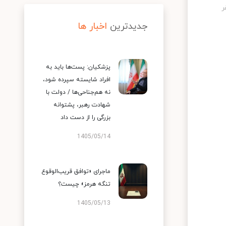
جدیدترین
اخبار ها
پزشکیان: پست‌ها باید به
افراد شایسته سپرده شود،
نه هم‌جناحی‌ها / دولت با
شهادت رهبر، پشتوانه
بزرگی را از دست داد
1405/05/14
ماجرای «توافق قریب‌الوقوع
تنگه هرمز» چیست؟
1405/05/13