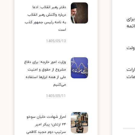
دفتر رهبر انقلاب: ادعا
درباره واکنش رهبر انقلاب
رای
به نامه رئیس جمهور کذب
تمه
است
1405/05/13
ولت
وزارت امور خارجه: برای دفاع
صوص تعطیلی ادارات
مشروع از حقوق و امنیت
شنبه و تغییر ساعت کاری آنها، از تاریخ یکم شهریور ۱۴۰۰ ساعات
ملی از همه ابزارها استفاده
می‌کنیم
1405/05/11
احراز شهادت خلبان سوخو
۲۴ ارتش؛ پیکر امیر
سرتیپ دوم مجید کاظمی