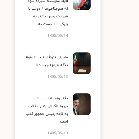
افراد شایسته سپرده شود،
نه هم‌جناحی‌ها / دولت با
شهادت رهبر، پشتوانه
بزرگی را از دست داد
1405/05/14
ماجرای «توافق قریب‌الوقوع
تنگه هرمز» چیست؟
1405/05/13
دفتر رهبر انقلاب: ادعا
درباره واکنش رهبر انقلاب
به نامه رئیس جمهور کذب
است
1405/05/13