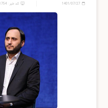
1401/07/27
کد خبر : 11754