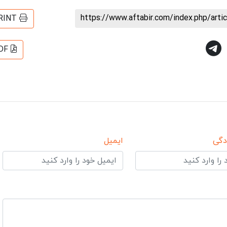
https://www.aftabir.com/index.php/art
RINT
DF
دگی
ایمیل