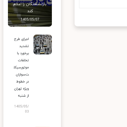
بازنشستگان را اعلام
کند
1405/05/07
اجرای طرح
تشدید
برخورد با
تخلفات
موتورسیکل
ت‌سواران
در خطوط
ویژه تهران
از شنبه
1405/05/
03