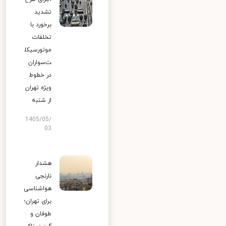
تشدید
برخورد با
تخلفات
موتورسیکل
ت‌سواران
در خطوط
ویژه تهران
از شنبه
1405/05/
03
هشدار
نارنجی
هواشناسی
برای تهران؛
طوفان و