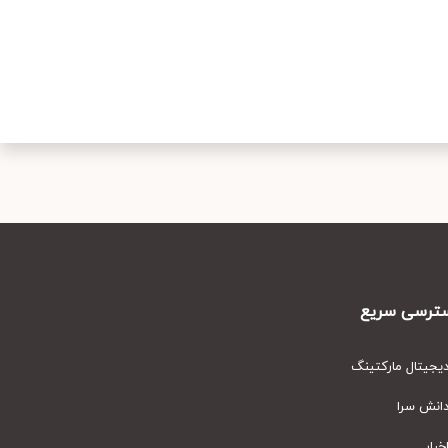
رسی سریع
یتال مارکتینگ
نش سرا
ار