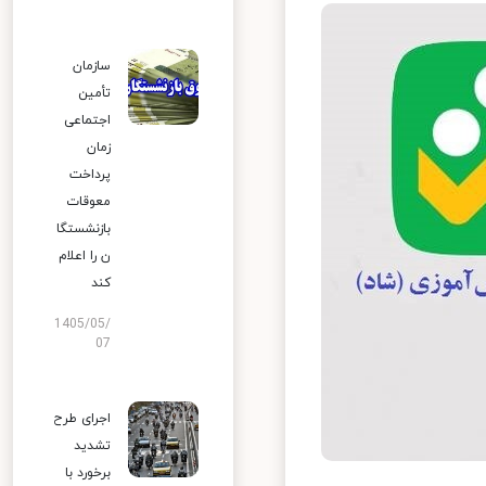
سازمان
تأمین
اجتماعی
زمان
پرداخت
معوقات
بازنشستگا
ن را اعلام
کند
1405/05/
07
اجرای طرح
تشدید
برخورد با