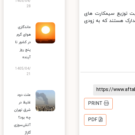
1405/04/
28
ت توزیع سیمکارت های
ارک هستند که به زودی
ماندگاری
هوای گرم
در کشور تا
پنج روز
آینده
1405/04/
21
https://www.aft
علت دود
غلیظ در
PRINT
شرق تهران
چه بود؟
PDF
آتش‌سوزی
گاراژ