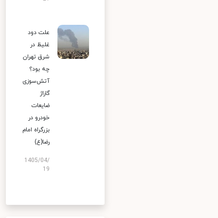
علت دود
غلیظ در
شرق تهران
چه بود؟
آتش‌سوزی
گاراژ
ضایعات
خودرو در
بزرگراه امام
رضا(ع)
1405/04/
19