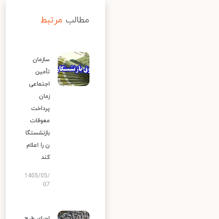
مطالب
مرتبط
سازمان
تأمین
اجتماعی
زمان
پرداخت
معوقات
بازنشستگا
ن را اعلام
کند
1405/05/
07
اجرای طرح