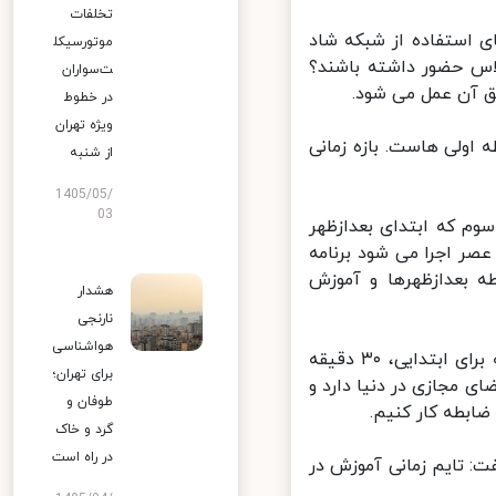
تخلفات
 استفاده از شبکه شاد
موتورسیکل
س حضور داشته باشند؟
ت‌سواران
ق آن عمل می شود.
در خطوط
ویژه تهران
ولی هاست. بازه زمانی
از شنبه
1405/05/
03
م که ابتدای بعدازظهر
صر اجرا می شود برنامه
 بعدازظهرها و آموزش
هشدار
نارنجی
هواشناسی
الحسینی درباره ساعات کلاس ها نیز گفت: عمدتا کلاس های ما ۲۵ دقیقه برای ابتدایی، ۳۰ دقیقه
برای تهران؛
ه فضای مجازی در دنیا دارد و
طوفان و
بطه کار کنیم.
گرد و خاک
در راه است
اهش یافته است گفت: تایم زمانی آموزش در