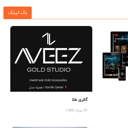
بک لینک
گالری طلا
07 مرداد 1405