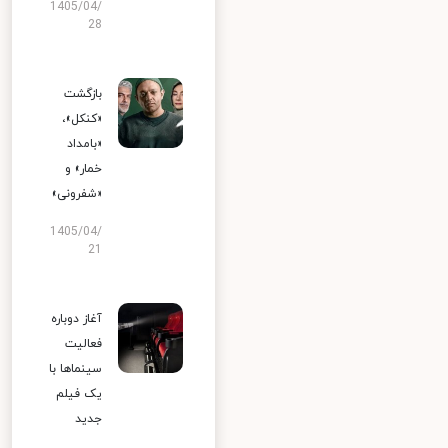
1405/04/
28
بازگشت
«کنکل»،
«بامداد
خمار» و
«شفرونی»
1405/04/
21
آغاز دوباره
فعالیت
سینماها با
یک فیلم
جدید