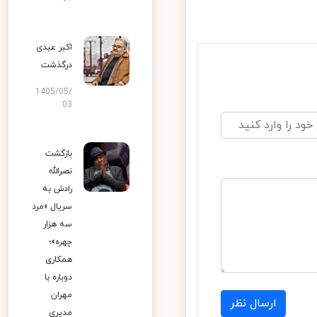
اکبر عبدی
درگذشت
1405/05/
03
بازگشت
نصرالله
رادش به
سریال «مرد
سه هزار
چهره»؛
همکاری
دوباره با
مهران
ارسال نظر
مدیری