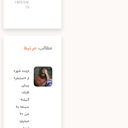
1405/04/
19
مطالب
مرتبط
«زنده شور»
از «استخر»
پیش
افتاد؛
گیشه
سینما به
مرز ۶۰
میلیارد