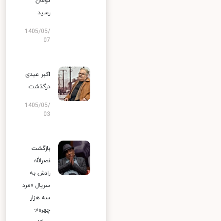
تومان
رسید
1405/05/
07
اکبر عبدی
درگذشت
1405/05/
03
بازگشت
نصرالله
رادش به
سریال «مرد
سه هزار
چهره»؛