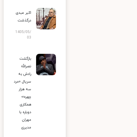
اکبر عبدی
درگذشت
1405/05/
03
بازگشت
نصرالله
رادش به
سریال «مرد
سه هزار
چهره»؛
همکاری
دوباره با
مهران
مدیری