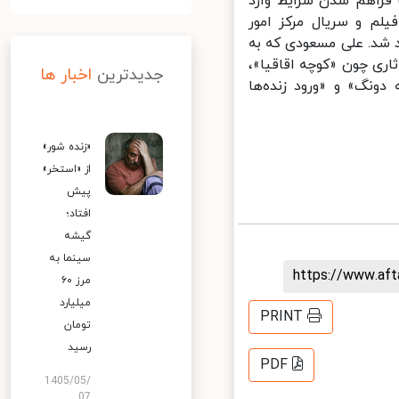
 و با فراهم شدن شرایط وارد
لم و سریال مرکز امور
شد. علی مسعودی که به
ری چون «کوچه اقاقیا»،
جدیدترین
اخبار ها
نگ» و «ورود زنده‌ها
«زنده شور»
از «استخر»
پیش
افتاد؛
گیشه
سینما به
https://www.af
مرز ۶۰
میلیارد
PRINT
تومان
رسید
PDF
1405/05/
07