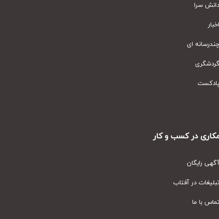
نش سرا
ار
رسانه ای
دشگری
دکست
ری در کسب و کار
ی رایگان
یغات در آفتاب
س با ما