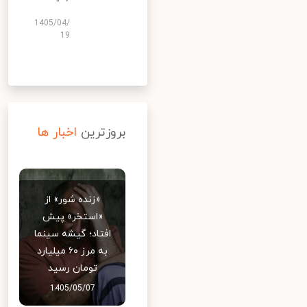
1405/04/
19
بروزترین
اخبار ها
«زنده شور» از
«استخر» پیش
افتاد؛ گیشه سینما
به مرز ۶۰ میلیارد
تومان رسید
1405/05/07