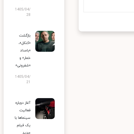
1405/04/
28
بازگشت
«کنکل»،
«بامداد
خمار» و
«شفرونی»
1405/04/
21
آغاز دوباره
فعالیت
سینماها با
یک فیلم
جدید