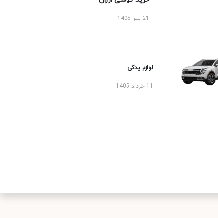
خرید گوشی ارزان
21 تیر 1405
لوازم یدکی
11 خرداد 1405