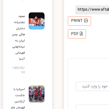
https://www.aft
صعود
PRINT
مقتدرانه
دختران
PDF
هاکی چمن
ایران به
نیمه‌نهایی
قهرمانی
آسیا
1405/05/
03
اسپانیا با
شکست
آرژانتین
قهرمان جام