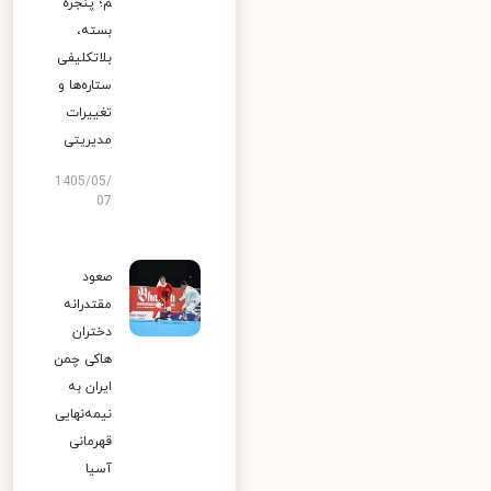
م؛ پنجره
بسته،
بلاتکلیفی
ستاره‌ها و
تغییرات
مدیریتی
1405/05/
07
صعود
مقتدرانه
دختران
هاکی چمن
ایران به
نیمه‌نهایی
قهرمانی
آسیا