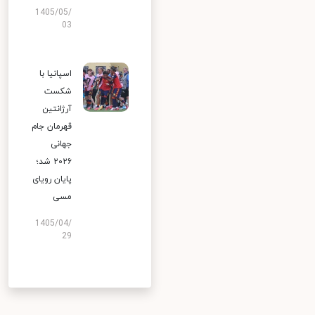
1405/05/
03
اسپانیا با
شکست
آرژانتین
قهرمان جام
جهانی
۲۰۲۶ شد؛
پایان رویای
مسی
1405/04/
29