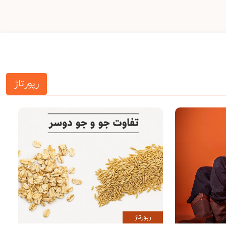
رپورتاژ
رپورتاژ