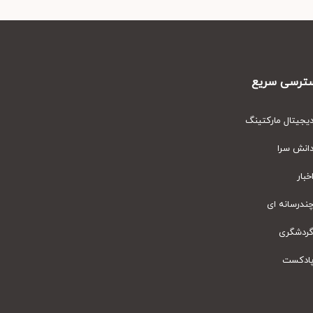
رسی سریع
یتال مارکتینگ
نش سرا
ار
رسانه ای
دشگری
دکست