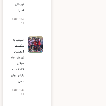
قهرمانی
آسیا
1405/05/
03
اسپانیا با
شکست
آرژانتین
قهرمان جام
جهانی
۲۰۲۶ شد؛
پایان رویای
مسی
1405/04/
29