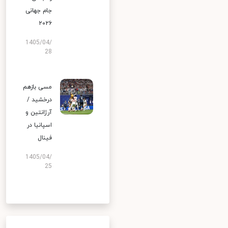
جام جهانی
۲۰۲۶
1405/04/
28
مسی بازهم
درخشید /
آرژانتین و
اسپانیا در
فینال
1405/04/
25