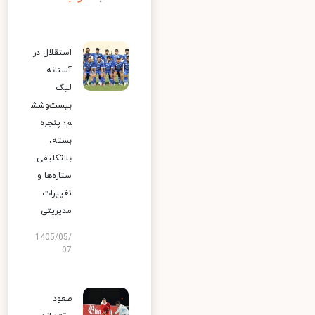
استقلال در
آستانه
لیگ
بیست‌وشش
م؛ پنجره
بسته،
بلاتکلیفی
ستاره‌ها و
تغییرات
مدیریتی
1405/05/
07
صعود