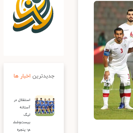
جدیدترین
اخبار ها
استقلال در
آستانه
لیگ
بیست‌وشش
م؛ پنجره