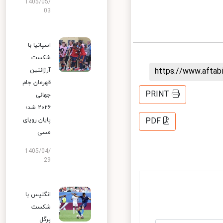
1405/05/
03
اسپانیا با
شکست
https://www.afta
آرژانتین
قهرمان جام
PRINT
جهانی
۲۰۲۶ شد؛
پایان رویای
PDF
مسی
1405/04/
29
انگلیس با
شکست
پرگل