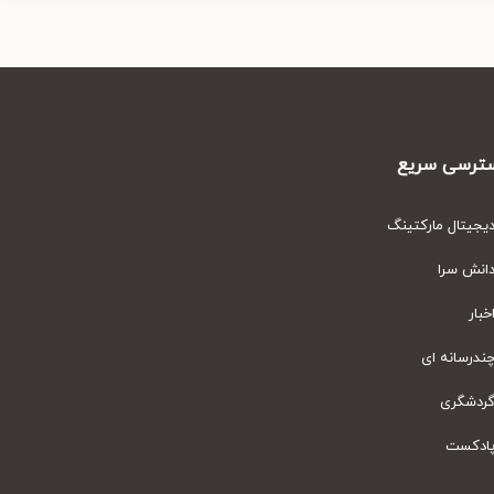
رسی سریع
یتال مارکتینگ
نش سرا
ار
رسانه ای
دشگری
دکست