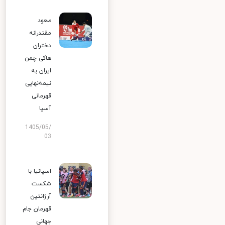
صعود
مقتدرانه
دختران
هاکی چمن
ایران به
نیمه‌نهایی
قهرمانی
آسیا
1405/05/
03
اسپانیا با
شکست
آرژانتین
قهرمان جام
جهانی