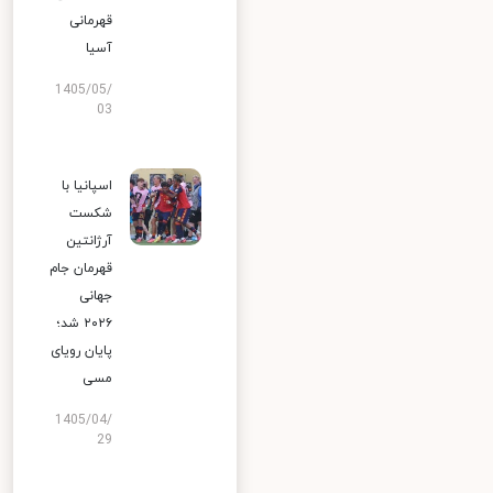
قهرمانی
آسیا
1405/05/
03
اسپانیا با
شکست
آرژانتین
قهرمان جام
جهانی
۲۰۲۶ شد؛
پایان رویای
مسی
1405/04/
29