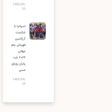
1405/05/
03
اسپانیا با
شکست
آرژانتین
قهرمان جام
جهانی
۲۰۲۶ شد؛
پایان رویای
مسی
1405/04/
29