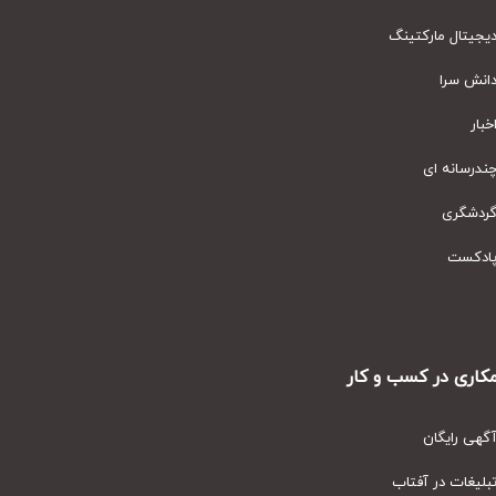
یتال مارکتینگ
نش سرا
ار
رسانه ای
دشگری
دکست
ری در کسب و کار
ی رایگان
یغات در آفتاب