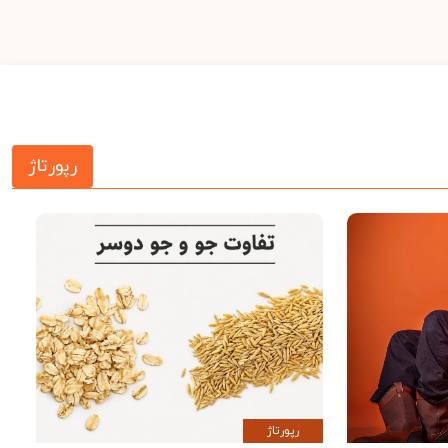
رپورتاژ
رپورتاژ