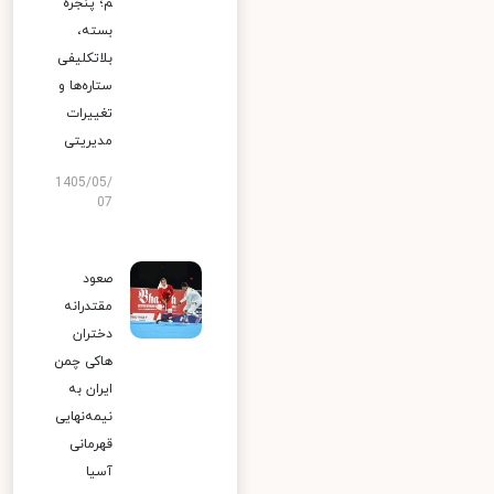
م؛ پنجره
بسته،
بلاتکلیفی
ستاره‌ها و
تغییرات
مدیریتی
1405/05/
07
صعود
مقتدرانه
دختران
هاکی چمن
ایران به
نیمه‌نهایی
قهرمانی
آسیا