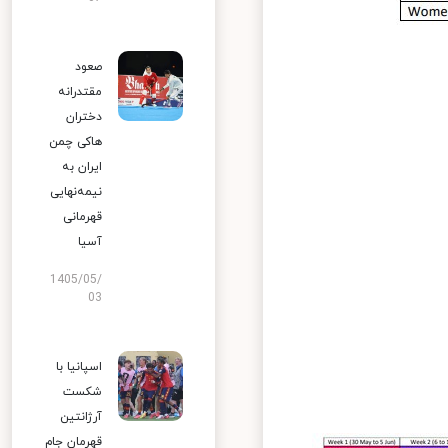
صعود
مقتدرانه
دختران
هاکی چمن
ایران به
نیمه‌نهایی
قهرمانی
آسیا
1405/05/
03
اسپانیا با
شکست
آرژانتین
قهرمان جام