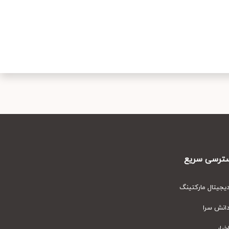
رسی سریع
یتال مارکتینگ
نش سرا
ار