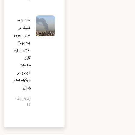
علت دود
غلیظ در
شرق تهران
چه بود؟
آتش‌سوزی
گاراژ
ضایعات
خودرو در
بزرگراه امام
رضا(ع)
1405/04/
19