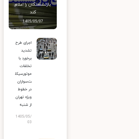
بازنشستگان را اعلام
کند
1405/05/07
اجرای طرح
تشدید
برخورد با
تخلفات
موتورسیکل
ت‌سواران
در خطوط
ویژه تهران
از شنبه
1405/05/
03