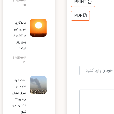
1405/04/
PRINT
28
PDF
ماندگاری
هوای گرم
در کشور تا
پنج روز
آینده
1405/04/
21
علت دود
غلیظ در
شرق تهران
چه بود؟
آتش‌سوزی
گاراژ