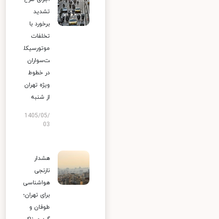
تشدید
برخورد با
تخلفات
موتورسیکل
ت‌سواران
در خطوط
ویژه تهران
از شنبه
1405/05/
03
هشدار
نارنجی
هواشناسی
برای تهران؛
طوفان و