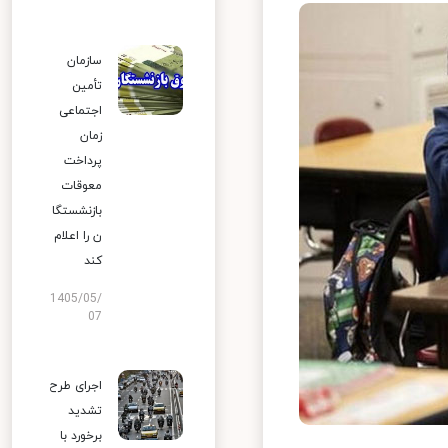
سازمان
تأمین
اجتماعی
زمان
پرداخت
معوقات
بازنشستگا
ن را اعلام
کند
1405/05/
07
اجرای طرح
تشدید
برخورد با