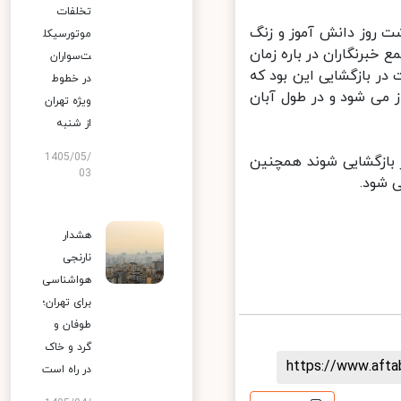
تخلفات
روز دانش آموز و زنگ
موتورسیکل
تهران برگزار شد، در جمع خبرنگاران در باره زمان
ت‌سواران
ر بازگشایی این بود که
در خطوط
 می شود و در طول آبان
ویژه تهران
از شنبه
1405/05/
بازگشایی شوند همچنین
03
شود.
هشدار
نارنجی
هواشناسی
برای تهران؛
طوفان و
گرد و خاک
https://www.aft
در راه است