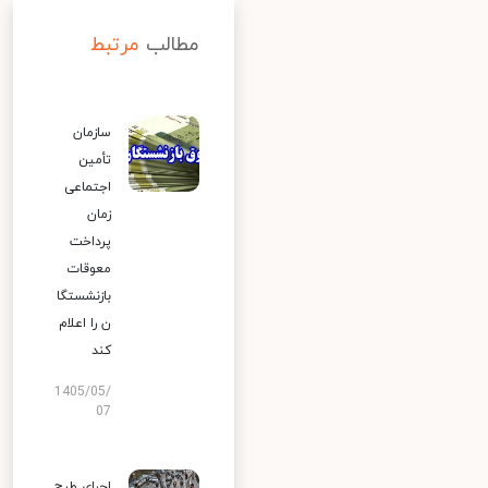
مطالب
مرتبط
سازمان
تأمین
اجتماعی
زمان
پرداخت
معوقات
بازنشستگا
ن را اعلام
کند
1405/05/
07
اجرای طرح