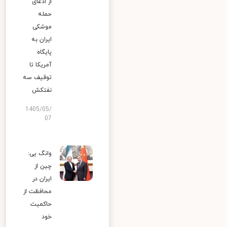
از ادعای
حمله
موشکی
ایران به
پایگاه
آمریکا تا
توقیف سه
نفتکش
1405/05/
07
وانگ یی:
چین از
ایران در
محافظت از
حاکمیت
خود