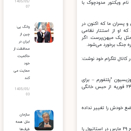
1405/05/
م ویکتور مدودچوک با
07
 پسران ما که اکنون در
وانگ یی:
ه او از استتار نظامی
چین از
ثل یک میهن‌پرست. اگر
ایران در
جنگ برخورد می‌شود.
محافظت از
حاکمیت
نال تلگرام خود نوشت:
خود
حمایت می
کند
یون "پلتفورم – برای
زندگی" باز شد. طبق گزارش‌ها، او بعد از آغاز حمله روسیه به اوکراین در ۲۴ فوریه از حبس خانگی
1405/05/
03
 خودش را تغییر نداده
سازمان
ملل: همه
دیوید آراخامیا، رهبر جناح حزب حاکم خدمتگزار مردم که رهبری مذاکرات صلح ۲۹ مارس در استانبول را
طرف‌ها