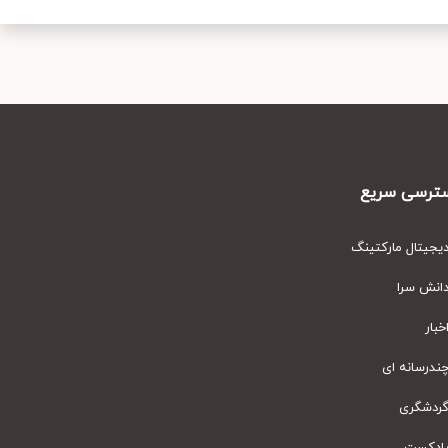
رسی سریع
یتال مارکتینگ
نش سرا
ار
رسانه ای
دشگری