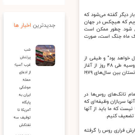
ر دیگر گفته می‌شود که
ویم که هیچکس در جهان
جدیدترین
اخبار ها
شود. چطور ممکن است
ک ماه جنگ است، صورت
شب
خواهد بود" و طیفی از
پرتنش
ده‌ها هزار تا صدها هزار تن ارائه کرد. او مدعی شد که تعداد سربازانی که روسیه طی ۴۸ روز از آغاز
غرب آسیا؛
جنگ از دست داده است، بیش از تلفات نیروهای آنها در جنگ ۱۰ ساله افغانستان بین سال‌های ۱۹۷۹
از ادعای
حمله
موشکی
م تانک‌های روس‌ها در
ایران به
ها سربازان وظیفه‌ای که
پایگاه
ست که ما باید از آنها
آمریکا تا
تضعیف کنیم.
توقیف سه
نفتکش
ش فراری روس را گرفته