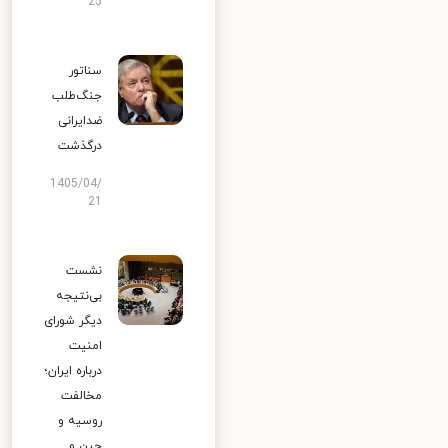
25
سناتور
جنگ‌طلب
ضدایرانی
درگذشت
1405/04/
21
نشست
بی‌نتیجه
دیگر شورای
امنیت
درباره ایران؛
مخالفت
روسیه و
چین و