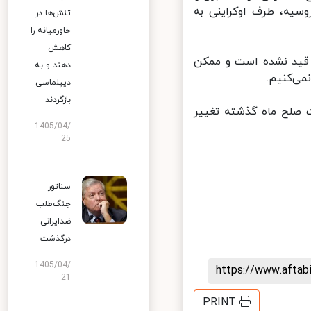
یه، طرف اوکراینی به
تنش‌ها در
خاورمیانه را
کاهش
 قید نشده است و ممکن
دهند و به
ی‌کنیم.
دیپلماسی
بازگردند
صلح ماه گذشته تغییر
1405/04/
25
سناتور
جنگ‌طلب
ضدایرانی
درگذشت
1405/04/
https://www.afta
21
PRINT