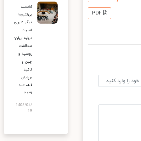
نشست
PDF
بی‌نتیجه
دیگر شورای
امنیت
درباره ایران؛
مخالفت
روسیه و
چین و
تاکید
برپایان
قطعنامه
۲۲۳۱
1405/04/
19