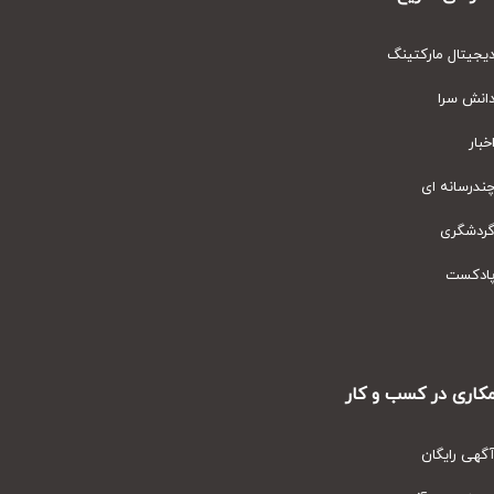
یتال مارکتینگ
نش سرا
ار
رسانه ای
دشگری
دکست
ری در کسب و کار
ی رایگان