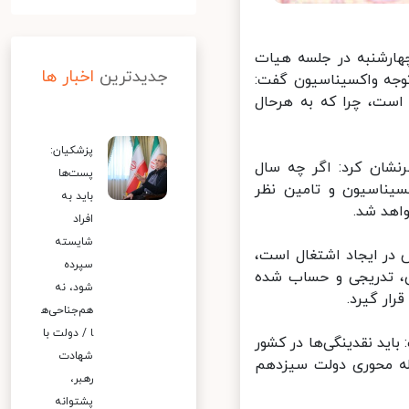
هارشنبه در جلسه هیات
جدیدترین
اخبار ها
وجه واکسیناسیون گفت:
ست، چرا که به هرحال
پزشکیان:
شان کرد: اگر چه سال
پست‌ها
ناسیون و تامین نظر
باید به
هد شد.
افراد
شایسته
در ایجاد اشتغال است،
سپرده
 تدریجی و حساب شده
شود، نه
ر گیرد.
هم‌جناحی‌ه
ا / دولت با
ید نقدینگی‌ها در کشور
شهادت
له محوری دولت سیزدهم
رهبر،
پشتوانه