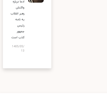
ادعا درباره
واکنش
رهبر انقلاب
به نامه
رئیس
جمهور
کذب است
1405/05/
13