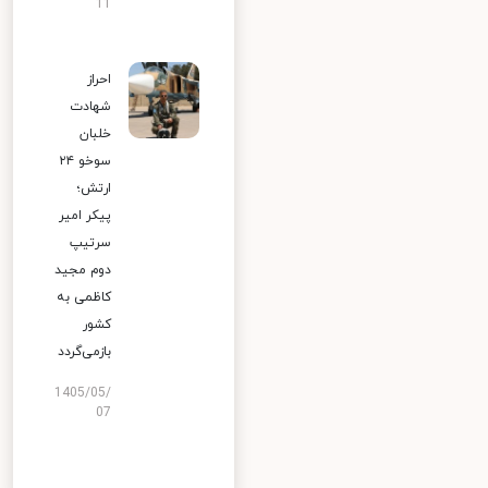
11
احراز
شهادت
خلبان
سوخو ۲۴
ارتش؛
پیکر امیر
سرتیپ
دوم مجید
کاظمی به
کشور
بازمی‌گردد
1405/05/
07