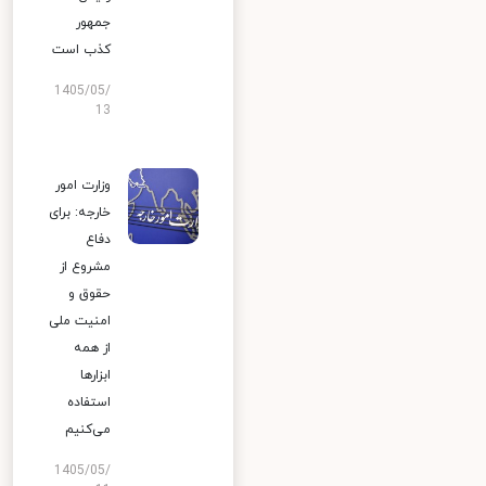
جمهور
کذب است
1405/05/
13
وزارت امور
خارجه: برای
دفاع
مشروع از
حقوق و
امنیت ملی
از همه
ابزارها
استفاده
می‌کنیم
1405/05/