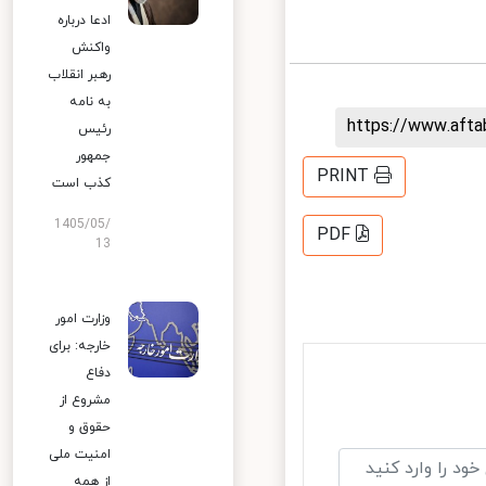
ادعا درباره
واکنش
رهبر انقلاب
به نامه
https://www.aft
رئیس
جمهور
PRINT
کذب است
1405/05/
PDF
13
وزارت امور
خارجه: برای
دفاع
مشروع از
حقوق و
امنیت ملی
از همه