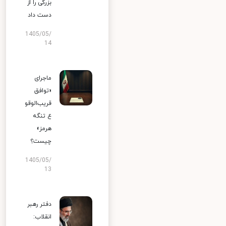
بزرگی را از
دست داد
1405/05/
14
ماجرای
«توافق
قریب‌الوقو
ع تنگه
هرمز»
چیست؟
1405/05/
13
دفتر رهبر
انقلاب: