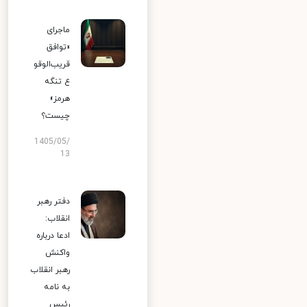
ماجرای
«توافق
قریب‌الوقو
ع تنگه
هرمز»
چیست؟
1405/05/
13
دفتر رهبر
انقلاب:
ادعا درباره
واکنش
رهبر انقلاب
به نامه
رئیس