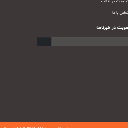
یغات در آفتاب
س با ما
ت در خبرنامه
ارسال