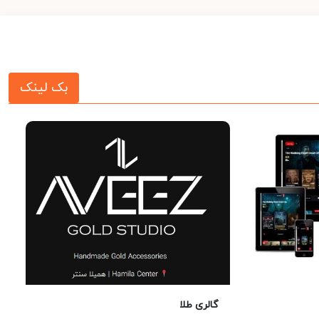
بک لینک
گالری طلا