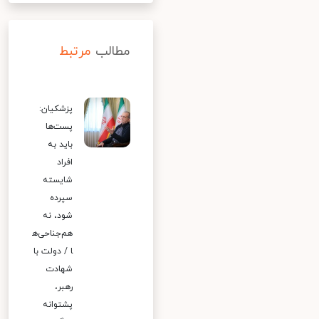
مطالب
مرتبط
پزشکیان:
پست‌ها
باید به
افراد
شایسته
سپرده
شود، نه
هم‌جناحی‌ه
ا / دولت با
شهادت
رهبر،
پشتوانه