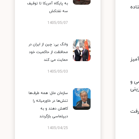
به پایگاه آمریکا تا توقیف
تاده
سه نفتکش
1405/05/07
وانگ یی: چین از ایران در
محافظت از حاکمیت خود
میز
حمایت می کند
1405/05/03
ی و
ینی
سازمان ملل: همه طرف‌ها
تنش‌ها در خاورمیانه را
کاهش دهند و به
واهد رفت
دیپلماسی بازگردند
1405/04/25