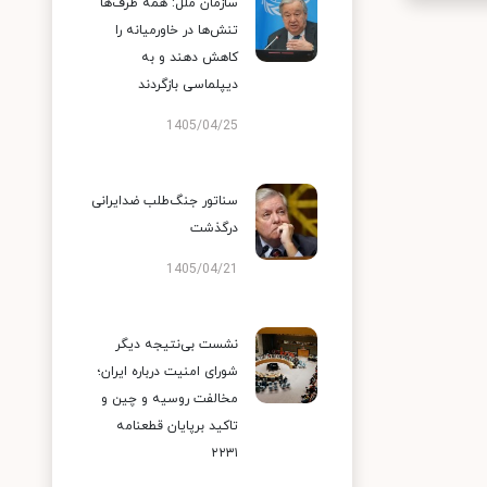
سازمان ملل: همه طرف‌ها
تنش‌ها در خاورمیانه را
کاهش دهند و به
دیپلماسی بازگردند
1405/04/25
سناتور جنگ‌طلب ضدایرانی
درگذشت
1405/04/21
نشست بی‌نتیجه دیگر
شورای امنیت درباره ایران؛
مخالفت روسیه و چین و
تاکید برپایان قطعنامه
۲۲۳۱