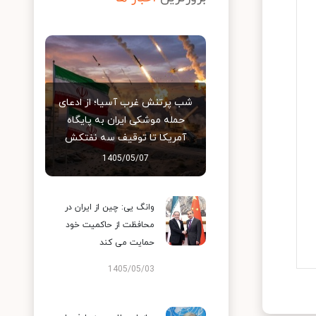
شب پرتنش غرب آسیا؛ از ادعای
حمله موشکی ایران به پایگاه
آمریکا تا توقیف سه نفتکش
1405/05/07
وانگ یی: چین از ایران در
محافظت از حاکمیت خود
حمایت می کند
1405/05/03