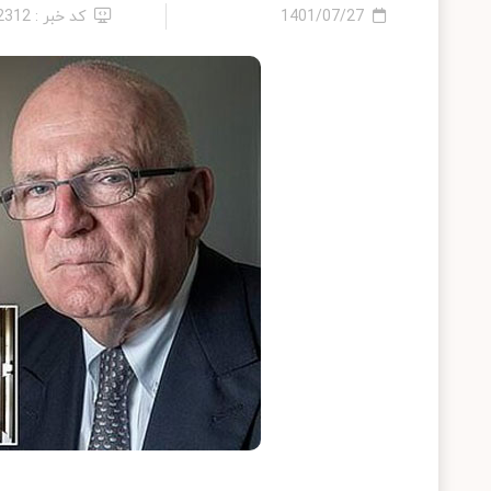
1401/07/27
کد خبر : 12312