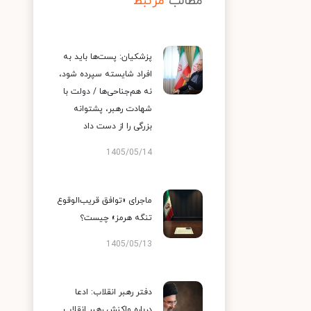
مطالب
مرتبط
پزشکیان: پست‌ها باید به
افراد شایسته سپرده شود،
نه هم‌جناحی‌ها / دولت با
شهادت رهبر، پشتوانه
بزرگی را از دست داد
1405/05/14
ماجرای «توافق قریب‌الوقوع
تنگه هرمز» چیست؟
1405/05/13
دفتر رهبر انقلاب: ادعا
درباره واکنش رهبر انقلاب