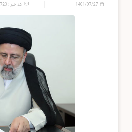
1401/07/27
کد خبر : 8723