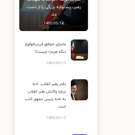
رهبر، پشتوانه بزرگی را از دست
داد
1405/05/14
ماجرای «توافق قریب‌الوقوع
تنگه هرمز» چیست؟
1405/05/13
دفتر رهبر انقلاب: ادعا
درباره واکنش رهبر انقلاب
به نامه رئیس جمهور کذب
است
1405/05/13