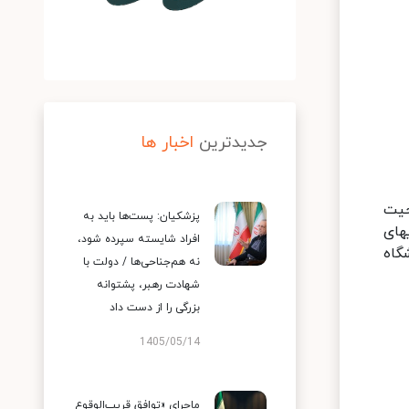
جدیدترین
اخبار ها
حیت
پزشکیان: پست‌ها باید به
های
افراد شایسته سپرده شود،
گاه
نه هم‌جناحی‌ها / دولت با
شهادت رهبر، پشتوانه
بزرگی را از دست داد
1405/05/14
ماجرای «توافق قریب‌الوقوع