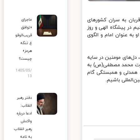
ربان به سران کشورهای
ماجرای
 در پیشگاه الهی و روز
«توافق
ه عنوان امام و الگوی
قریب‌الوقو
ع تنگه
هرمز»
ل‌های مومنین در سایه
چیست؟
رت محمد مصطفی(ص) به
1405/05/
همدلی و همبستگی گام
13
المللی باشیم.
دفتر رهبر
انقلاب:
ادعا درباره
واکنش
رهبر انقلاب
به نامه