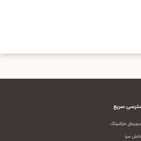
رسی سریع
یتال مارکتینگ
نش سرا