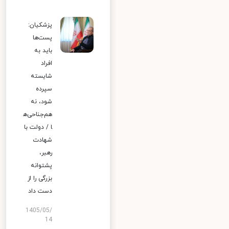
پزشکیان:
پست‌ها
باید به
افراد
شایسته
سپرده
شود، نه
هم‌جناحی‌ه
ا / دولت با
شهادت
رهبر،
پشتوانه
بزرگی را از
دست داد
1405/05/
14