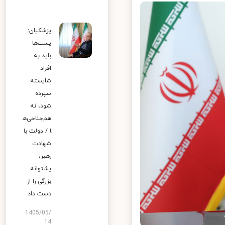
پزشکیان:
پست‌ها
باید به
افراد
شایسته
سپرده
شود، نه
هم‌جناحی‌ه
ا / دولت با
شهادت
رهبر،
پشتوانه
بزرگی را از
دست داد
1405/05/
14