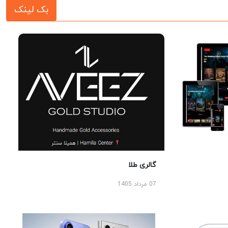
بک لینک
گالری طلا
07 مرداد 1405