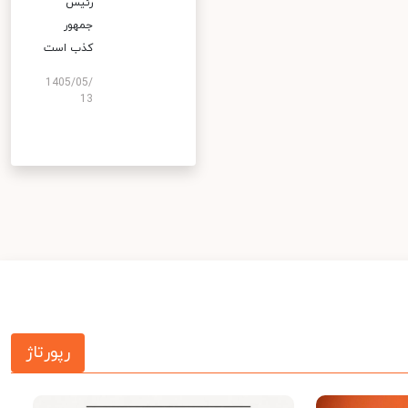
رئیس
جمهور
کذب است
1405/05/
13
رپورتاژ