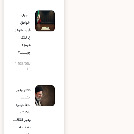
ماجرای
«توافق
قریب‌الوقو
ع تنگه
هرمز»
چیست؟
1405/05/
13
دفتر رهبر
انقلاب:
ادعا درباره
واکنش
رهبر انقلاب
به نامه