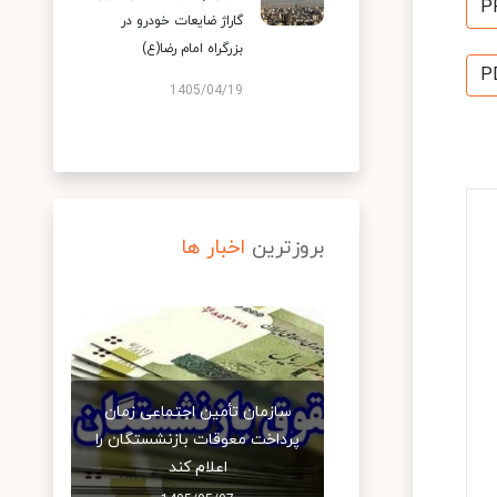
P
گاراژ ضایعات خودرو در
بزرگراه امام رضا(ع)
P
1405/04/19
بروزترین
اخبار ها
سازمان تأمین اجتماعی زمان
پرداخت معوقات بازنشستگان را
اعلام کند