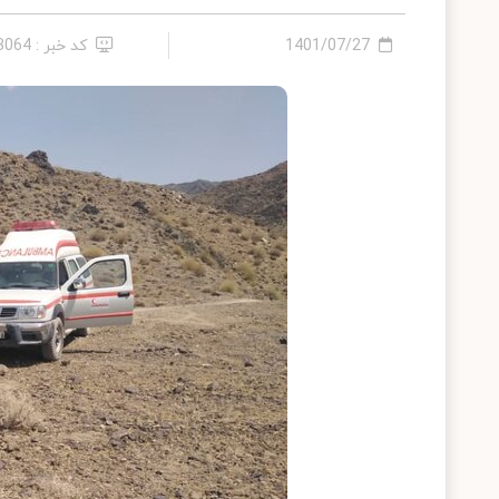
1401/07/27
کد خبر : 13064