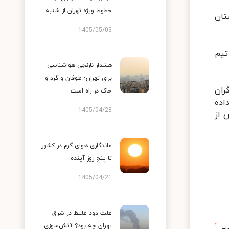
خطوط ویژه تهران از شنبه
تان
1405/05/03
تیم
هشدار نارنجی هواشناسی
برای تهران؛ طوفان و گرد و
ران
خاک در راه است
اده
1405/04/28
 از
ماندگاری هوای گرم در کشور
تا پنج روز آینده
1405/04/21
علت دود غلیظ در شرق
تهران چه بود؟ آتش‌سوزی