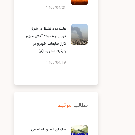
1405/04/21
علت دود غلیظ در شرق
تهران چه بود؟ آتش‌سوزی
گاراژ ضایعات خودرو در
بزرگراه امام رضا(ع)
1405/04/19
مطالب
مرتبط
سازمان تأمین اجتماعی