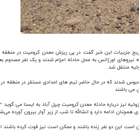
ریح جزییات این خبر گفت: در پی ریزش معدن کرومیت در منطقه 
یه در ساعت ۱۳:۴۵ امروز بلافاصله نیروهای اورژانس به محل حادثه اعزام شدند و یک نفر مصدوم ب
ئیه منتقل شد.
اد: متاسفانه تاکنون در این حادثه ۲ نفر محبوس شدند که در حال حاضر تیم های امدادی مستقر در منطقه د
ن می باشند
 همچنان ادامه دارد و انشالله تا شب از زیر آوار بیرون آورده می‌شو
 است این دو نفر زنده باشند و ممکن است نیز فوت کرده باشند اما