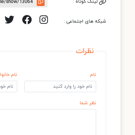
لینک کوتاه :
icle/show/13064
شبکه های اجتماعی :
نظرات
نام
نام خانوا
نظر شما