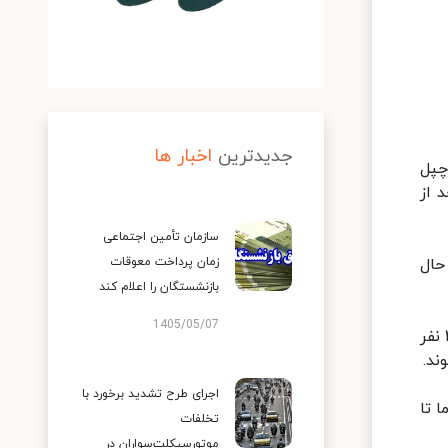
جدیدترین
اخبار ها
چپل
عد از
سازمان تأمین اجتماعی
ر حال
زمان پرداخت معوقات
بازنشستگان را اعلام کند
1405/05/07
۱۷:۰۶ آسماعیل کاخ سرپرست فرمانداری شهرستان ارزوئیه نیز درباره حادثه معدن کرومیت چپل آباد به ایسنا می گوید: ۲ نفر
ند.
اجرای طرح تشدید برخورد با
 تا
تخلفات
موتورسیکلت‌سواران در