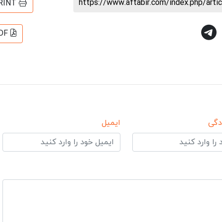
https://www.aftabir.com/index.php/art
RINT
DF
دگی
ایمیل