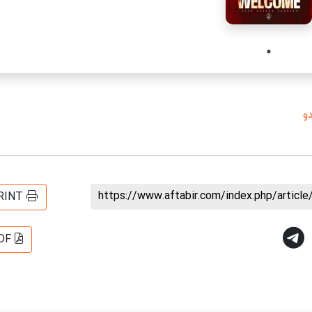
و
https://www.aftabir.com/index.php/artic
RINT
DF