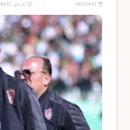
1403/04/05
کد خبر : 2408643