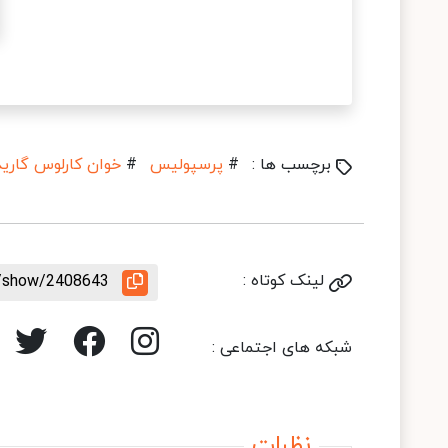
برچسب ها :
#
پرسپولیس
#
خوان کارلوس گارید
لینک کوتاه :
le/show/2408643
شبکه های اجتماعی :
نظرات