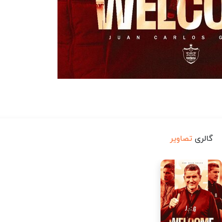
گالری
تصاویر