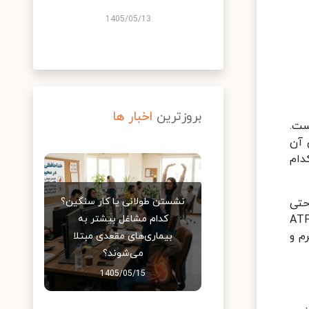
1405/05/13
بروزترین
اخبار ها
ست.
 آن
دام
نشستن طولانی یا کار سنگین؟
حتی
ند. در حالی که گیربکس‌های اتوماتیک به روغن‌های خاصی نیاز دارند که به آن‌ها سیال گیربکس اتوماتیک یا ATF
کدام مشاغل بیشتر به
م و
بیماری‌های مقعدی مبتلا
می‌شوند؟
1405/05/15