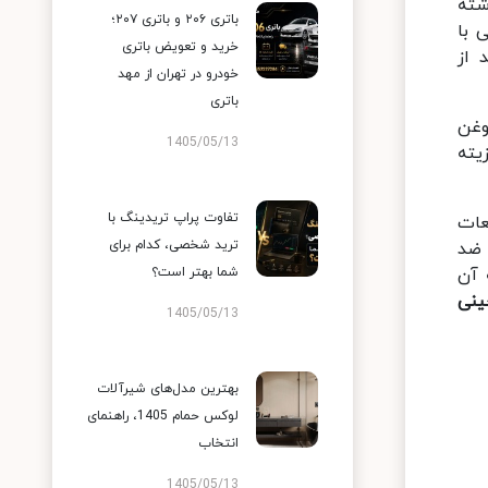
شته
باتری ۲۰۶ و باتری ۲۰۷؛
 با
خرید و تعویض باتری
 از
خودرو در تهران از مهد
باتری
وغن
1405/05/13
یته
تفاوت پراپ تریدینگ با
عات
ترید شخصی، کدام برای
 ضد
 آن
شما بهتر است؟
ینی
1405/05/13
بهترین مدل‌های شیرآلات
لوکس حمام 1405، راهنمای
انتخاب
1405/05/13