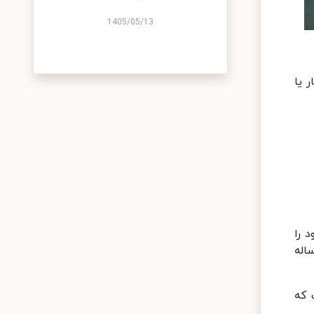
1405/05/13
 یا
 را
ت بین 12,000 تا 30,000 درهم در سال متغیر است. افراد با این روش اقامت 2 تا 3 ساله
 که