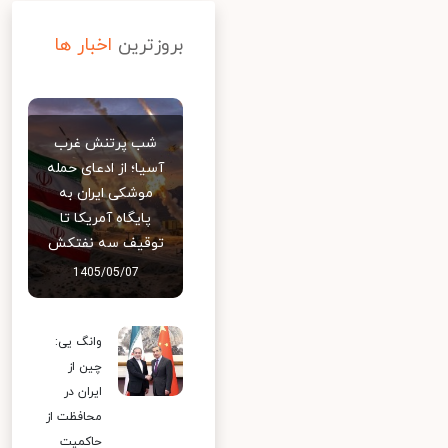
بروزترین
اخبار ها
شب پرتنش غرب
آسیا؛ از ادعای حمله
موشکی ایران به
پایگاه آمریکا تا
توقیف سه نفتکش
1405/05/07
وانگ یی:
چین از
ایران در
محافظت از
حاکمیت