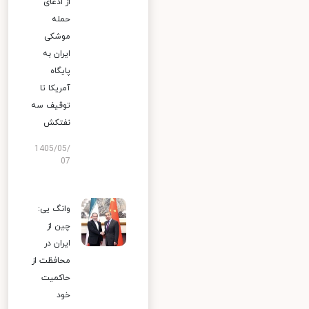
از ادعای
حمله
موشکی
ایران به
پایگاه
آمریکا تا
توقیف سه
نفتکش
1405/05/
07
وانگ یی:
چین از
ایران در
محافظت از
حاکمیت
خود