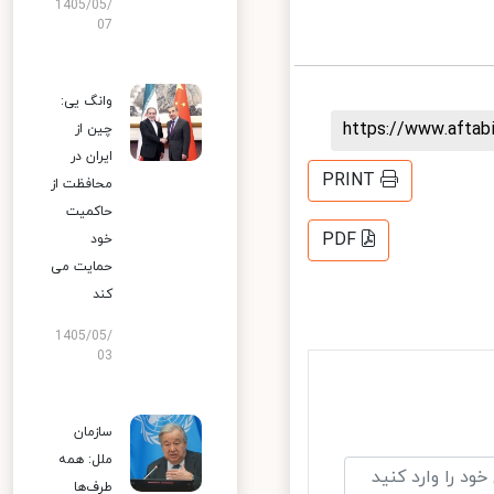
1405/05/
07
وانگ یی:
https://www.afta
چین از
ایران در
PRINT
محافظت از
حاکمیت
PDF
خود
حمایت می
کند
1405/05/
03
سازمان
ملل: همه
طرف‌ها