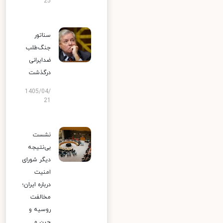
25
سناتور
جنگ‌طلب
ضدایرانی
درگذشت
1405/04/
21
نشست
بی‌نتیجه
دیگر شورای
امنیت
درباره ایران؛
مخالفت
روسیه و
چین و