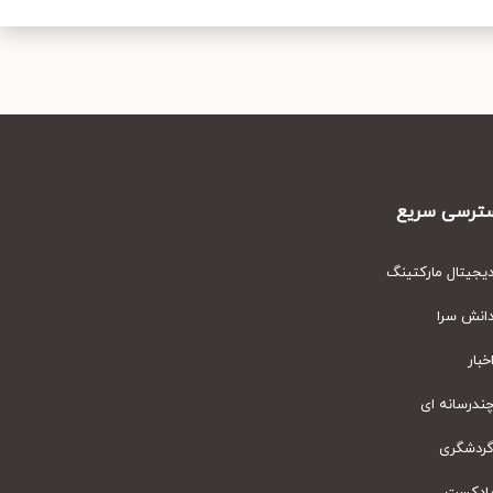
رسی سریع
یتال مارکتینگ
نش سرا
ار
رسانه ای
دشگری