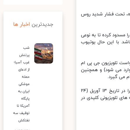
، تحت فشار شدید روس
جدیدترین
اخبار ها
مسدود کرده تا به نوعی
د. با این حال یوتیوب
شب
پرتنش
ست تلویزیون جی پی ام
غرب آسیا؛
ارد می شود) و همچنین
از ادعای
حمله
موشکی
خبرگزاری ریانووستی گزارش داد که دادگاه دادخواست قبلی این تلویزیون را در تاریخ ۱۳ آوریل (۲۴
ایران به
ی تلویزیونی کلیدی در
پایگاه
آمریکا تا
توقیف سه
نفتکش