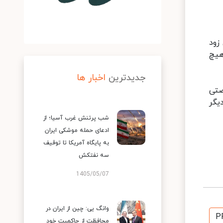
زود
هیچ
جدیدترین
اخبار ها
صتی
یگر
شب پرتنش غرب آسیا؛ از
ادعای حمله موشکی ایران
به پایگاه آمریکا تا توقیف
سه نفتکش
1405/05/07
وانگ یی: چین از ایران در
P
محافظت از حاکمیت خود