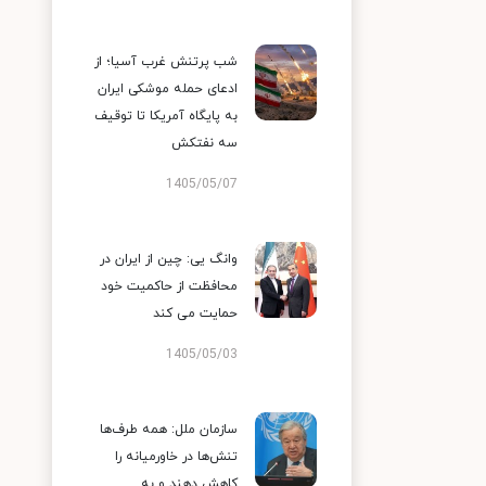
شب پرتنش غرب آسیا؛ از
ادعای حمله موشکی ایران
به پایگاه آمریکا تا توقیف
سه نفتکش
1405/05/07
وانگ یی: چین از ایران در
محافظت از حاکمیت خود
حمایت می کند
1405/05/03
سازمان ملل: همه طرف‌ها
تنش‌ها در خاورمیانه را
کاهش دهند و به