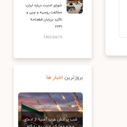
شورای امنیت درباره ایران؛
مخالفت روسیه و چین و
تاکید برپایان قطعنامه
۲۲۳۱
1405/04/19
بروزترین
اخبار ها
شب پرتنش غرب آسیا؛ از ادعای
حمله موشکی ایران به پایگاه