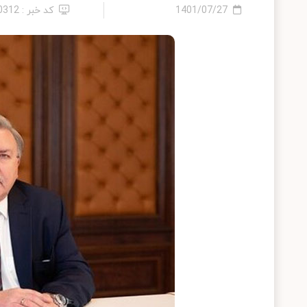
1401/07/27
کد خبر : 10312