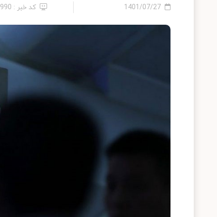
1401/07/27
کد خبر : 9990