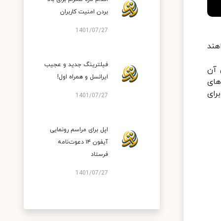
بردن امنیت کاربران
1401/07/27
هند
فیلترینگ جدید و عجیب
ی آن
ایرانسل و همراه اول!
های
رای
1401/07/27
اپل برای مراسم رونمایی
آیفون ۱۴ دعوت‌نامه
فرستاد
1401/07/27