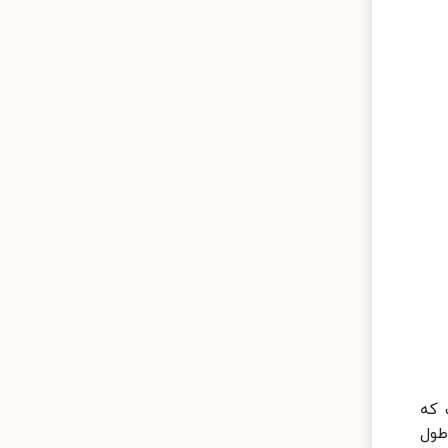
ست که
در طول