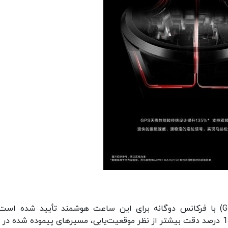
همچنین مجهز شدن به سیستم موقعیت‌یاب (GPS) با فرکانس دوگانه برای این ساعت هوشمند تأیید شده ا
می‌تواند بدون نیاز به اتصال به گوشی هوشمند، با 135 درصد دقت بیشتر از نظر موقعیت‌یابی، مسیرهای پیموده شده 