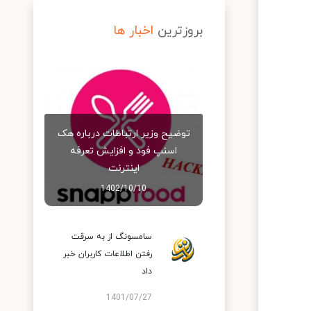
بروزترین
اخبار ها
توضیح وزیر ارتباطات درباره هک
اسنپ‌ فود و افزایش تعرفه
اینترنت
1402/10/10
سامسونگ از به سرقت
رفتن اطلاعات کاربران خبر
داد
1401/07/27