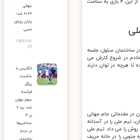
فکر گل زدن. او روش بازی نتیجه گرا را در پیش گرفته تا بتواند تیم ملی را از این ۴ بازی به سلامت
جهانی
۲۰۲۶ شد؛
پایان رویای
ی
مسی
1405/04/
29
 ساختمان سئول، جلسه
خادم در شروع کارش می
تا هرچه در توان دارند
انگلیس با
شکست
پرگل
فرانسه
سوم جهان
شد؛ برد ۶
در مقدماتی جام جهانی
بر ۴
، تیم ملی را در آستانه
سه‌شیرها
ود را شاگردان کی روش را می داد. تیم ملی
در دیدار
نوبی را در خانه حریف
رده‌بندی