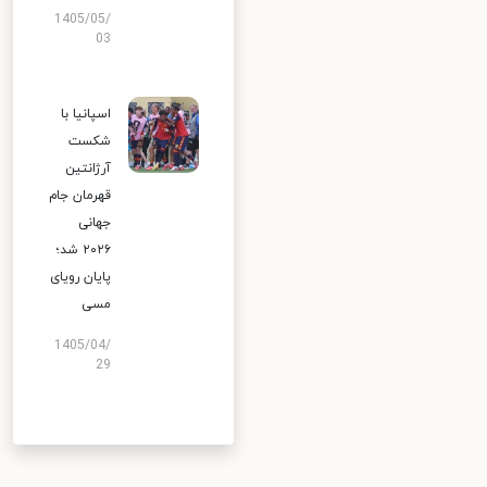
1405/05/
03
اسپانیا با
شکست
آرژانتین
قهرمان جام
جهانی
۲۰۲۶ شد؛
پایان رویای
مسی
1405/04/
29