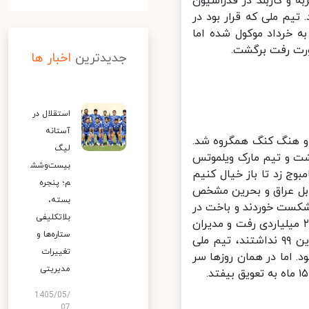
 و کاربلد در فدراسیون
یم ملی که قرار بود در
 خرداد موکول شده اما
ت رفت برگشت.
جدیدترین
اخبار ها
استقلال در
آستانه
و هنگ کنگ همگروه شد.
لیگ
ت و تیم مارک ویلموتس
بیست‌وشش
 ۲-۰ پیروز شد و در تهران هم ۱۴ گل به کامبوج زد تا باز خیال کنیم
م؛ پنجره
بل عراق و بحرین مشخص
بسته،
کست خوردند و باخت در
بلاتکلیفی
ات پایانی مقابل عراق هم آب سردی بود روی سر فوتبال ما. ویلموتس ۲۰۰ میلیاردی رفت و مدیران
ستاره‌ها و
وقت فدراسیون که زمان زیادی برای بازی های انتخابی جام جهانی در فروردین ۹۹ نداشتند، تیم ملی
تغییرات
 اما در همان روزها سر
مدیریتی
1405/05/
07