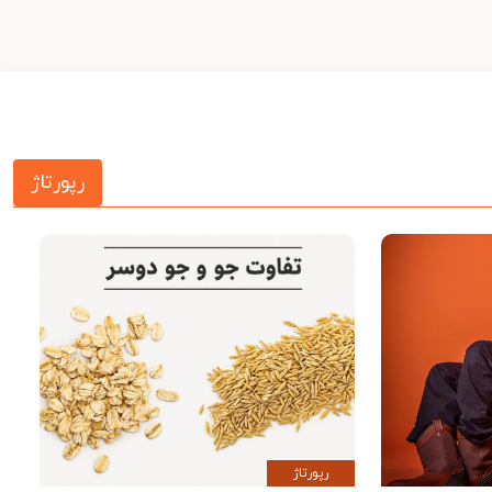
رپورتاژ
رپورتاژ