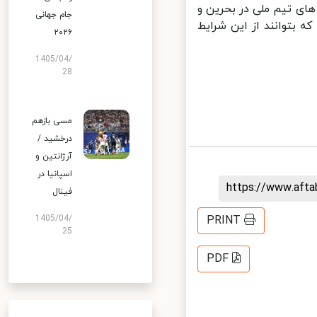
ی تیم ملی در بحرین و
جام جهانی
ه بتوانند از این شرایط
۲۰۲۶
1405/04/
28
مسی بازهم
درخشید /
آرژانتین و
اسپانیا در
https://www.aft
فینال
1405/04/
PRINT
25
PDF