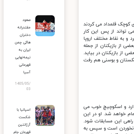
صعود
کوچک قلمداد می کردند
مقتدرانه
 تواند از پس این کار
دختران
 و به نقاط مختلف اروپا
هاکی چمن
ی از بازیکنان از جمله
ایران به
از بازیکنان در بیاید.
نیمه‌نهایی
کستان و بوسنی هم رفت
قهرمانی
آسیا
1405/05/
03
یدار مهم را در پیش دارد و اسکوچیچ خوب می
اسپانیا با
و تمام خواهد شد. او در این
شکست
راهی این مسابقات شود.
آرژانتین
نخوردن است و سپس به
قهرمان جام