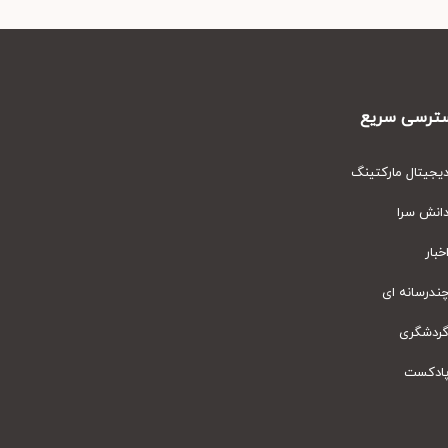
رسی سریع
یتال مارکتینگ
نش سرا
ار
رسانه ای
دشگری
دکست