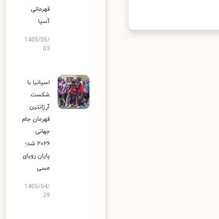
قهرمانی
آسیا
1405/05/
03
اسپانیا با
شکست
آرژانتین
قهرمان جام
جهانی
۲۰۲۶ شد؛
پایان رویای
مسی
1405/04/
29