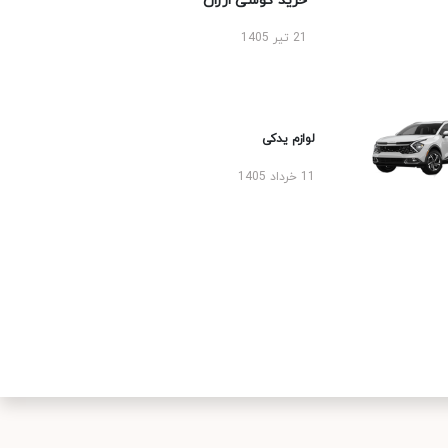
خرید گوشی ارزان
21 تیر 1405
لوازم یدکی
11 خرداد 1405