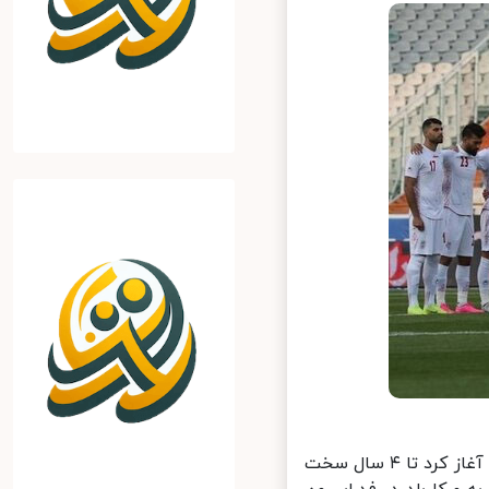
خبرآنلاین: شهاب عزیزی خادم از شنبه کار رسمی اش را در فدراسیون فوتبال آغاز کرد تا ۴ سال سخت