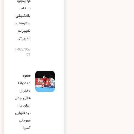
م؛ پنجره
بسته،
بلاتکلیفی
ستاره‌ها و
تغییرات
مدیریتی
1405/05/
07
صعود
مقتدرانه
دختران
هاکی چمن
ایران به
نیمه‌نهایی
قهرمانی
آسیا