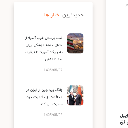
جدیدترین
اخبار ها
شب پرتنش غرب آسیا؛ از
ادعای حمله موشکی ایران
به پایگاه آمریکا تا توقیف
سه نفتکش
1405/05/07
وانگ یی: چین از ایران در
محافظت از حاکمیت خود
حمایت می کند
 شد: اسراییل
1405/05/03
افق