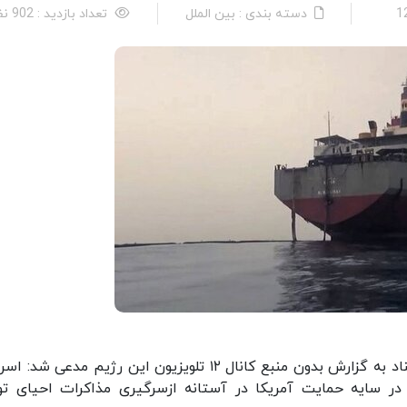
دسته بندی : بین الملل
تعداد بازدید : 902 نفر
روزنامه صهیونیستی تایمز اسراییل در گزارشی با استناد به گزارش بدون منبع کانال ۱۲ تلویزیون این رژیم مدعی
ر سایه حمایت آمریکا در آستانه ازسرگیری مذاکرات احیای تو