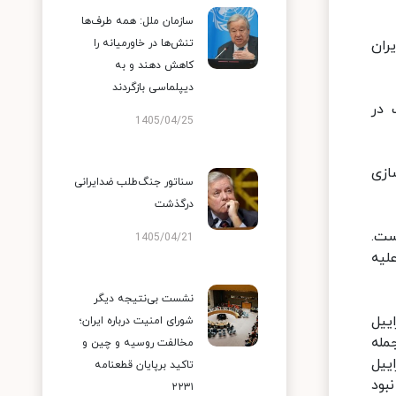
سازمان ملل: همه طرف‌ها
 ایران
تنش‌ها در خاورمیانه را
کاهش دهند و به
دیپلماسی بازگردند
 در
1405/04/25
سازی
سناتور جنگ‌طلب ضدایرانی
درگذشت
ست.
1405/04/21
ی علیه
نشست بی‌نتیجه دیگر
ییل
شورای امنیت درباره ایران؛
مله
مخالفت روسیه و چین و
ییل
تاکید برپایان قطعنامه
بود
۲۲۳۱