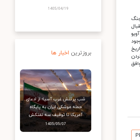
1405/04/19
جنگ
بال
ویو
جود
ریخ
بروزترین
اخبار ها
ردن
افق
شب پرتنش غرب آسیا؛ از ادعای
حمله موشکی ایران به پایگاه
آمریکا تا توقیف سه نفتکش
1405/05/07
P