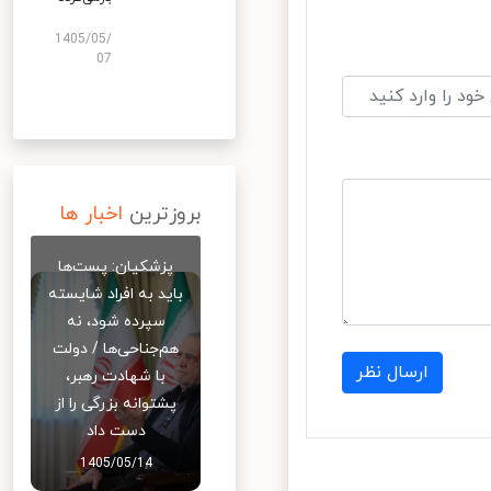
1405/05/
07
بروزترین
اخبار ها
پزشکیان: پست‌ها
باید به افراد شایسته
سپرده شود، نه
هم‌جناحی‌ها / دولت
ارسال نظر
با شهادت رهبر،
پشتوانه بزرگی را از
دست داد
1405/05/14