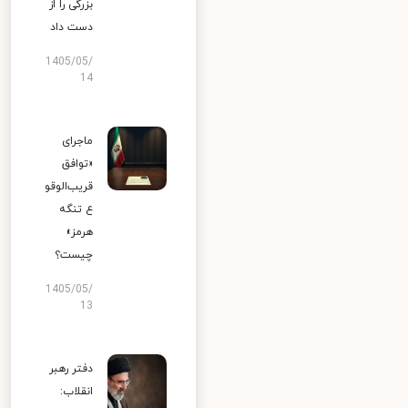
بزرگی را از
دست داد
1405/05/
14
ماجرای
«توافق
قریب‌الوقو
ع تنگه
هرمز»
چیست؟
1405/05/
13
دفتر رهبر
انقلاب: