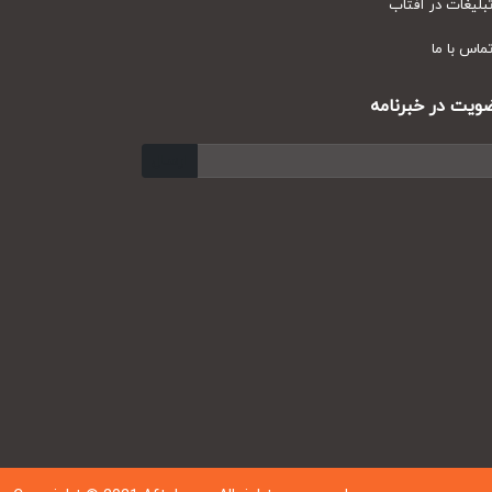
یغات در آفتاب
س با ما
ت در خبرنامه
ارسال