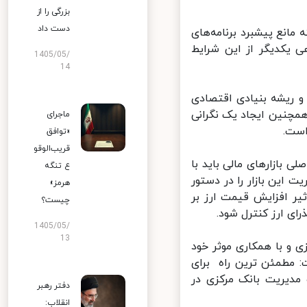
بزرگی را از
دست داد
انع پیشبرد برنامه‌های
یکدیگر از این شرایط
1405/05/
14
و ریشه بنیادی اقتصادی
همچنین ایجاد یک نگرانی
ماجرای
ست.
«توافق
قریب‌الوقو
بازارهای مالی باید با
ع تنگه
ین بازار را در دستور
هرمز»
یر افزایش قیمت ارز بر
چیست؟
ی ارز کنترل شود.
1405/05/
13
 و با همکاری موثر خود
 مطمئن ترین راه برای
مدیریت بانک مرکزی در
دفتر رهبر
انقلاب: