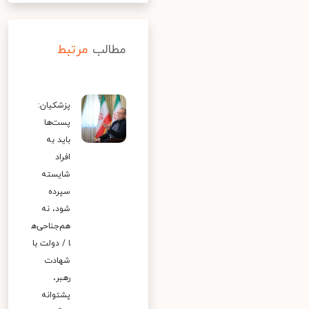
مطالب
مرتبط
پزشکیان:
پست‌ها
باید به
افراد
شایسته
سپرده
شود، نه
هم‌جناحی‌ه
ا / دولت با
شهادت
رهبر،
پشتوانه