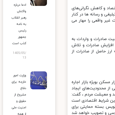
ادعا درباره
اد و کاهش نگرانی‌های
واکنش
غی و رسانه ها در کنار
رهبر انقلاب
یر واقعی را مهار می
به نامه
رئیس
جمهور
 صادرات و واردات به
کذب است
 افزایش صادرات و تلاش
ز حاصل از صادرات از
1405/05/
13
وزارت امور
کن بویژه بازار اجاره
خارجه: برای
از محدودیت‌های ایجاد
دفاع
د و معیشت مردم ، گفت:
مشروع از
ن شرایط اقتصادی است
حقوق و
یس بسته حمایتی برای
امنیت ملی
رسی و تصویب خواهد شد
از همه