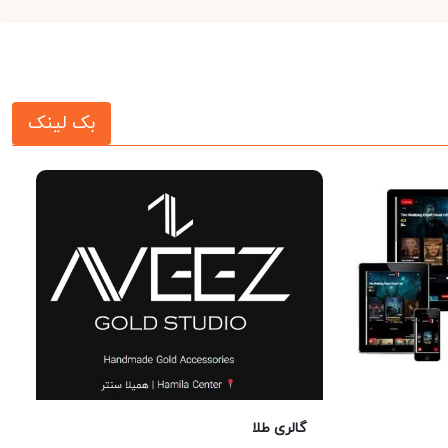
بک لینک
گالری طلا