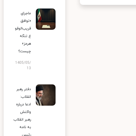
ماجرای
«توافق
قریب‌الوقو
ع تنگه
هرمز»
چیست؟
1405/05/
13
دفتر رهبر
انقلاب:
ادعا درباره
واکنش
رهبر انقلاب
به نامه
رئیس