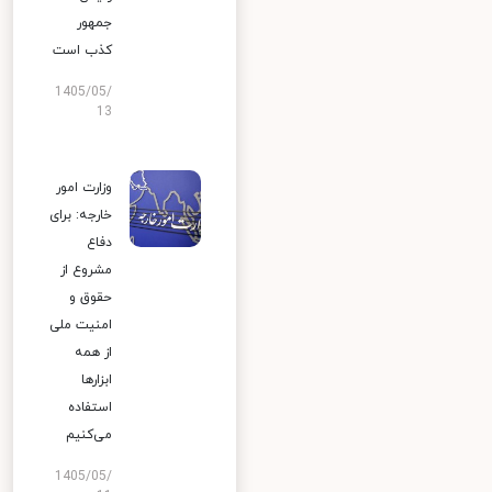
جمهور
کذب است
1405/05/
13
وزارت امور
خارجه: برای
دفاع
مشروع از
حقوق و
امنیت ملی
از همه
ابزارها
استفاده
می‌کنیم
1405/05/