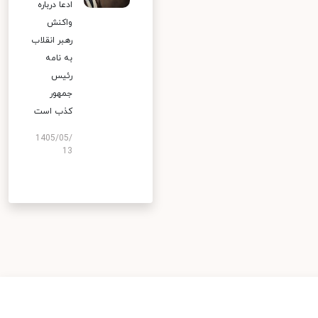
ادعا درباره
واکنش
رهبر انقلاب
به نامه
رئیس
جمهور
کذب است
1405/05/
13