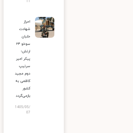
11
احراز
شهادت
خلبان
سوخو ۲۴
ارتش؛
پیکر امیر
سرتیپ
دوم مجید
کاظمی به
کشور
بازمی‌گردد
1405/05/
07