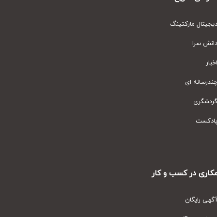
یتال مارکتینگ
نش سرا
ار
رسانه ای
دشگری
دکست
ری در کسب و کار
ی رایگان