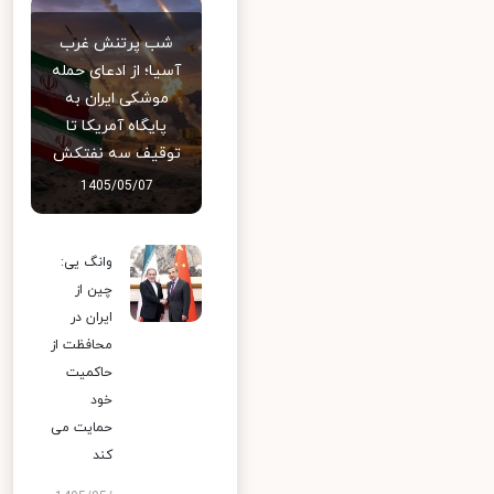
شب پرتنش غرب
آسیا؛ از ادعای حمله
موشکی ایران به
پایگاه آمریکا تا
توقیف سه نفتکش
1405/05/07
وانگ یی:
چین از
ایران در
محافظت از
حاکمیت
خود
حمایت می
کند