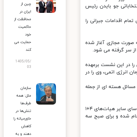
چین از
تخاباتی جو بایدن رئیس
ایران در
محافظت از
مام اقدامات جبرانی را
حاکمیت
خود
ام که در روز جمعه ۱۳ فروردین به صورت مجازی آغاز شده
حمایت می
کند
1405/05/
 در این نشست برعهده
03
 انرژی اتمی، وی‌ را در
سائل هسته ای از جمله
سازمان
ملل: همه
طرف‌ها
همچنین در حاشیه نشست کمیسیون، به روال معمول، جلسات دو جانبه با روسای سایر هیات‌های ۴+۱
تنش‌ها در
ام شده و برای صبح سه
خاورمیانه را
کاهش
دهند و به