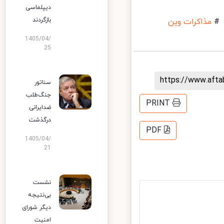
دیپلماسی
بازگردند
مذاکرات وین
1405/04/
25
https://www.aft
سناتور
جنگ‌طلب
PRINT
ضدایرانی
درگذشت
PDF
1405/04/
21
نشست
بی‌نتیجه
دیگر شورای
امنیت