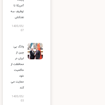
آمریکا تا
توقیف سه
نفتکش
1405/05/
07
وانگ یی:
چین از
ایران در
محافظت از
حاکمیت
خود
حمایت می
کند
1405/05/
03