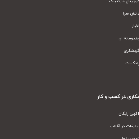
یتال مارکتینگ
نش سرا
ار
رسانه ای
دشگری
دکست
ری در کسب و کار
ی رایگان
یغات در آفتاب
س با ما