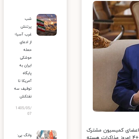
شب
پرتنش
غرب آسیا؛
از ادعای
حمله
موشکی
ایران به
پایگاه
آمریکا تا
توقیف سه
نفتکش
1405/05/
07
 اعضای کمیسیون مشترک
وانگ یی:
برجام که در وین انجام می شود، در صفحه توییترش نوشت: ایران و گروه ۱+۴ امروز مذاکرات هسته