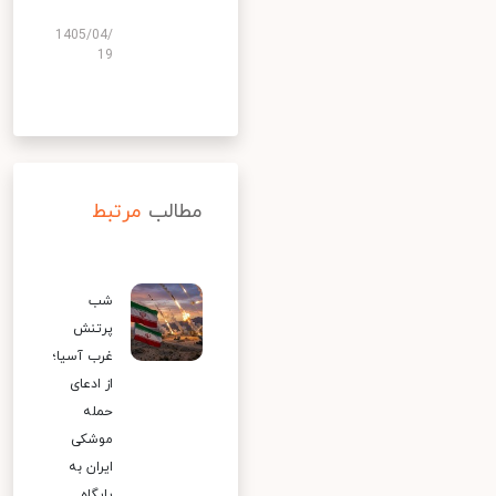
1405/04/
19
مطالب
مرتبط
شب
پرتنش
غرب آسیا؛
از ادعای
حمله
موشکی
ایران به
پایگاه