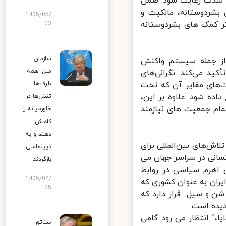
شدت رعایت شود. ضمن
شردوستانه، مالکیت و
1405/05/
 کمک های بشردوستانه
03
سازمان
ز جمله سیستم واکنش
ملل: همه
د می‌کند. نگرانی‌های
های مغایر آن که تحت
طرف‌ها
ه شود. علاوه بر این،
تنش‌ها در
ام جمعیت های نیازمند
خاورمیانه را
کاهش
دهند و به
ش‌های بین‌المللی برای
دیپلماسی
سانی در سراسر جهان می
بازگردند
 اهرم سیاسی در روابط
1405/04/
ان به عنوان کشوری که
25
شن و سیل قرار دارد که
یده است.
" انتظار می رود گامی
سناتور