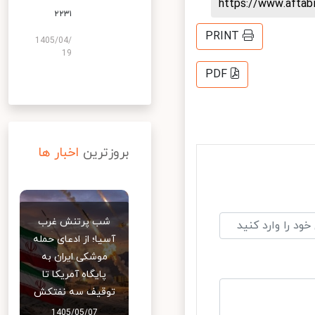
https://www.afta
۲۲۳۱
PRINT
1405/04/
19
PDF
بروزترین
اخبار ها
شب پرتنش غرب
آسیا؛ از ادعای حمله
موشکی ایران به
پایگاه آمریکا تا
توقیف سه نفتکش
1405/05/07