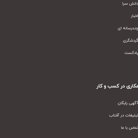
نش سرا
ار
رسانه ای
دشگری
دکست
ری در کسب و کار
ی رایگان
یغات در آفتاب
س با ما