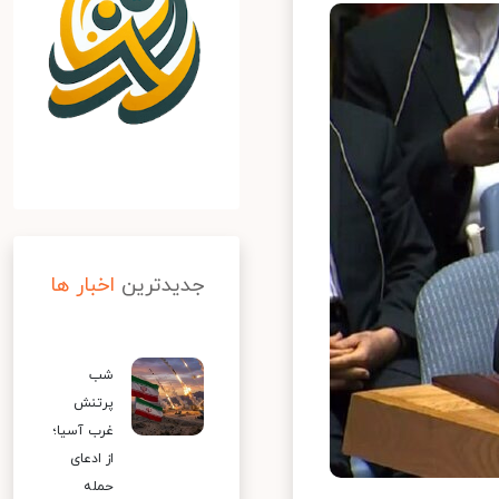
جدیدترین
اخبار ها
شب
پرتنش
غرب آسیا؛
از ادعای
حمله