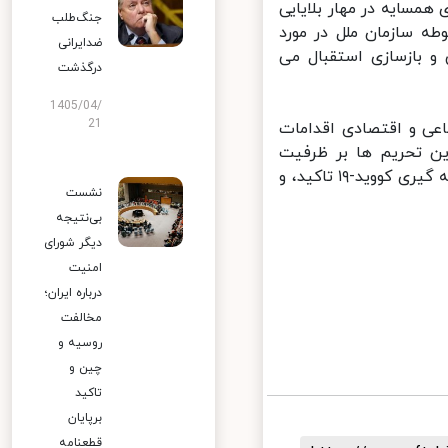
مسایه در مهار بلایایی
جنگ‌طلب
ه سازمان ملل در مورد
ضدایرانی
 بازسازی استقبال می
درگذشت
1405/04/
21
فی اجتماعی و اقتصادی اقدامات
ین تحریم ها بر ظرفیت
کشورهای هدف برای پاسخگویی مؤثر به چالش های بشردوستانه از جمله همه گیری کووید-۱۹ تاکید، و
نشست
بی‌نتیجه
دیگر شورای
امنیت
درباره ایران؛
مخالفت
روسیه و
چین و
تاکید
برپایان
قطعنامه