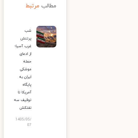
مطالب
مرتبط
شب
پرتنش
غرب آسیا؛
از ادعای
حمله
موشکی
ایران به
پایگاه
آمریکا تا
توقیف سه
نفتکش
1405/05/
07