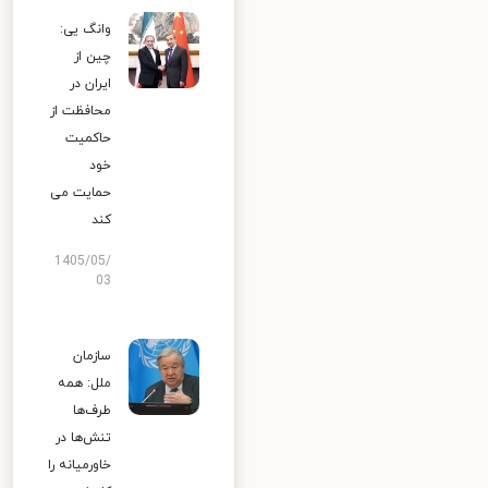
وانگ یی:
چین از
ایران در
محافظت از
حاکمیت
خود
حمایت می
کند
1405/05/
03
سازمان
ملل: همه
طرف‌ها
تنش‌ها در
خاورمیانه را