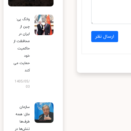
وانگ یی:
چین از
ایران در
ارسال نظر
محافظت از
حاکمیت
خود
حمایت می
کند
1405/05/
03
سازمان
ملل: همه
طرف‌ها
تنش‌ها در