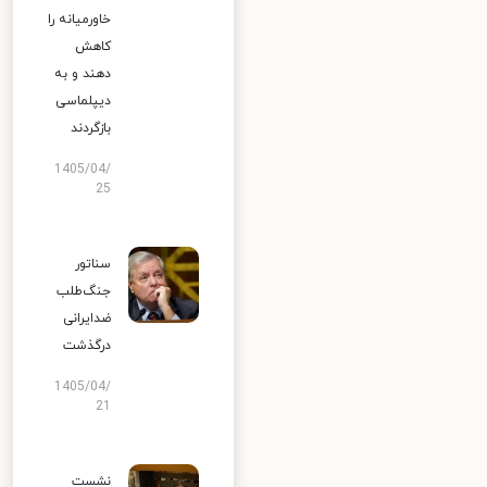
خاورمیانه را
کاهش
دهند و به
دیپلماسی
بازگردند
1405/04/
25
سناتور
جنگ‌طلب
ضدایرانی
درگذشت
1405/04/
21
نشست