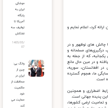
موشکی
ایران به
پایگاه
آمریکا تا
انیه ای که نماینده پاکستان از طرف گروه ۷۷ و چین ارائه کرد، اعلام نمایم و
توقیف سه
نفتکش
1405/05/
چالش های نوظهور و در
07
درگیری‌های مسلحانه و
ین اقدامات قهری یکجانبه، که از جمله به
ته و در عین حال مانع
وانگ یی:
ر افغانستان، سوریه،
چین از
ایگی ما، هجوم گسترده
ایران در
است.
محافظت از
حاکمیت
ایط اضطراری و همچنین
خود
این پدیده جهانی است.
حمایت می
و تمامیت ارضی کشورها،
کند