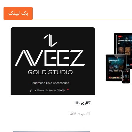
بک لینک
گالری طلا
07 مرداد 1405