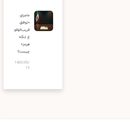
ماجرای
«توافق
قریب‌الوقو
ع تنگه
هرمز»
چیست؟
1405/05/
13