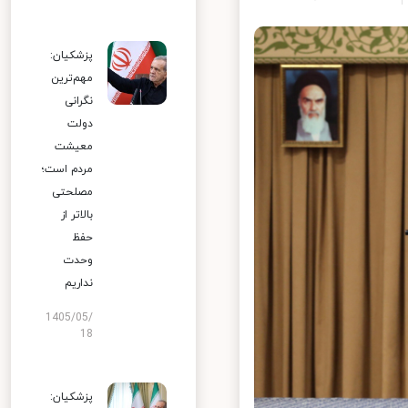
پزشکیان:
مهم‌ترین
نگرانی
دولت
معیشت
مردم است؛
مصلحتی
بالاتر از
حفظ
وحدت
نداریم
1405/05/
18
پزشکیان: