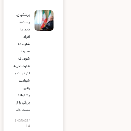
پزشکیان:
پست‌ها
باید به
افراد
شایسته
سپرده
شود، نه
هم‌جناحی‌ه
ا / دولت با
شهادت
رهبر،
پشتوانه
بزرگی را از
دست داد
1405/05/
14