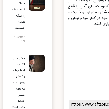
راموش نکرده‌اند که در
«توافق
بود که پای آنان را قطع
قریب‌الوقو
دشمن متجاوز و خبیث و
ع تنگه
 در کنار مردم لبنان و
هرمز»
ی کنند.
چیست؟
1405/05/
13
دفتر رهبر
انقلاب:
ادعا درباره
واکنش
رهبر انقلاب
به نامه
رئیس
جمهور
https://www.aftabi
کذب است