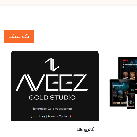
بک لینک
گالری طلا