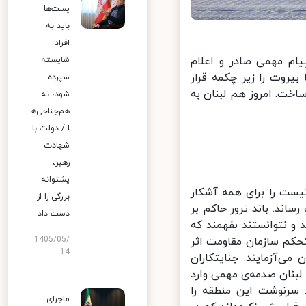
پست‌ها
باید به
افراد
ام مهمی صادر و اعلام
شایسته
یروت را زیر چکمه قرار
سپرده
اخت. امروز هم لبنان به
شود، نه
هم‌جناحی‌ه
ا / دولت با
شهادت
رهبر،
پشتوانه
ست را برای همه آشکار
بزرگی را از
ند. باند ترور حاکم بر
دست داد
 نتوانستند بفهمند که
کم سازمان مقاومت اثر
1405/05/
14
ی‌آزمایند. جنایتکاران
نان صدمه‌ی مهمی وارد
سرنوشت این منطقه را
ماجرای