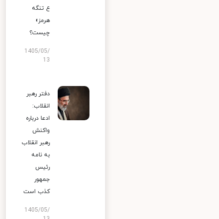
ع تنگه
هرمز»
چیست؟
1405/05/
13
دفتر رهبر
انقلاب:
ادعا درباره
واکنش
رهبر انقلاب
به نامه
رئیس
جمهور
کذب است
1405/05/