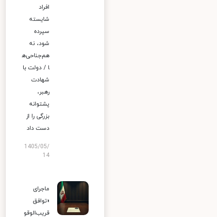
افراد
شایسته
سپرده
شود، نه
هم‌جناحی‌ه
ا / دولت با
شهادت
رهبر،
پشتوانه
بزرگی را از
دست داد
1405/05/
14
ماجرای
«توافق
قریب‌الوقو