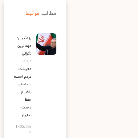
مطالب
مرتبط
پزشکیان:
مهم‌ترین
نگرانی
دولت
معیشت
مردم است؛
مصلحتی
بالاتر از
حفظ
وحدت
نداریم
1405/05/
18