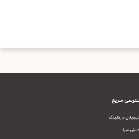
رسی سریع
یتال مارکتینگ
نش سرا