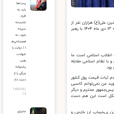
پست‌ها
باید به
افراد
علی‌(ع) هزاران نفر از
شایسته
خانواده‌های معظم شهیدان جنگ ۱۲ روزه (شهدای اقتدار)، صبح امروز شنبه ۱۳ دی ماه ۱۴۰۴ با رهبر
سپرده
شود، نه
هم‌جناحی‌ه
ا / دولت با
شهادت
 انقلاب اسلامی است. ما
رهبر،
 با نظام اسلامی مقابله
د.
پشتوانه
بزرگی را از
م ثبات قیمت پول کشور
دست داد
 من نمی‌توانم کاسبی
س‌جمهور محترم و دیگر
1405/05/
14
کل است این هم دست
ماجرای
 بی‌حساب ارز خارجی و