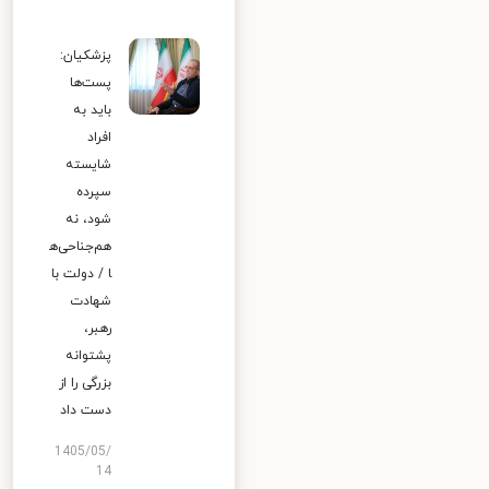
پزشکیان:
پست‌ها
باید به
افراد
شایسته
سپرده
شود، نه
هم‌جناحی‌ه
ا / دولت با
شهادت
رهبر،
پشتوانه
بزرگی را از
دست داد
1405/05/
14