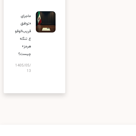
ماجرای
«توافق
قریب‌الوقو
ع تنگه
هرمز»
چیست؟
1405/05/
13