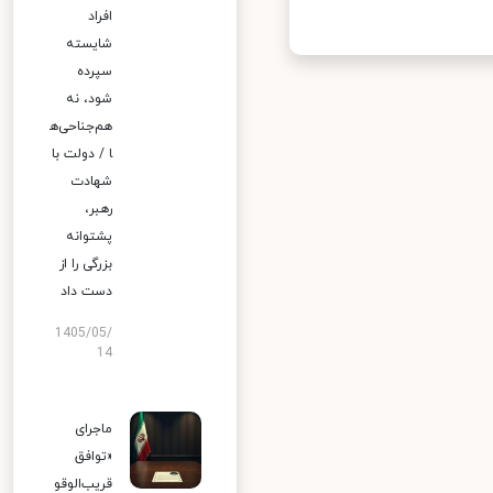
افراد
شایسته
سپرده
شود، نه
هم‌جناحی‌ه
ا / دولت با
شهادت
رهبر،
پشتوانه
بزرگی را از
دست داد
1405/05/
14
ماجرای
«توافق
قریب‌الوقو