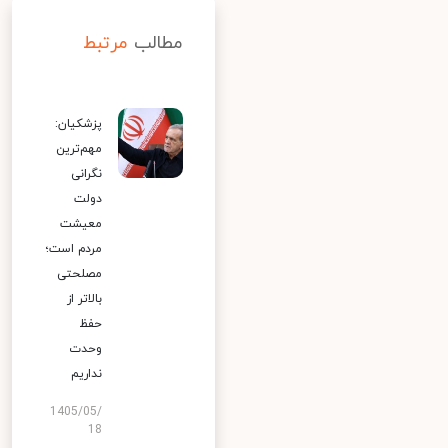
مطالب
مرتبط
پزشکیان:
مهم‌ترین
نگرانی
دولت
معیشت
مردم است؛
مصلحتی
بالاتر از
حفظ
وحدت
نداریم
1405/05/
18