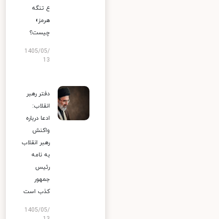
ع تنگه
هرمز»
چیست؟
1405/05/
13
دفتر رهبر
انقلاب:
ادعا درباره
واکنش
رهبر انقلاب
به نامه
رئیس
جمهور
کذب است
1405/05/