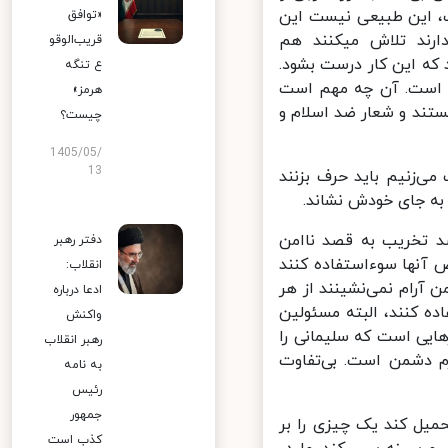
، این طبیعی نیست این
«توافق
رند تلاش میکنند هم
قریب‌الوقو
ه این کار درست بشود.
ع تنگه
ی است. آن چه مهم است
هرمز»
ند و شعار ضد اسلام و
چیست؟
1405/05/
13
زنیم باید حرف بزنند
به جای خودش نشاند.
د تخریب به قصد ناامن
دفتر رهبر
آنها سوء‌استفاده کنند
انقلاب:
آرام نمی‌نشینند از هر
ادعا درباره
 کنند، البته مسئولین
واکنش
یی است که سلیمانی را
رهبر انقلاب
م دشمن است. بی‌تفاوت
به نامه
رئیس
جمهور
ل کند یک چیزی را بر
کذب است