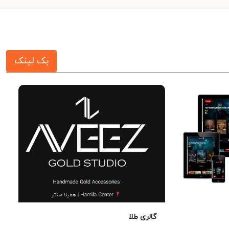
بک لینک
گالری طلا