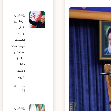
پزشکیان:
مهم‌ترین
نگرانی
دولت
معیشت
مردم است؛
مصلحتی
بالاتر از
حفظ
وحدت
نداریم
1405/05/
18
پزشکیان: