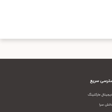
رسی سریع
یتال مارکتینگ
نش سرا