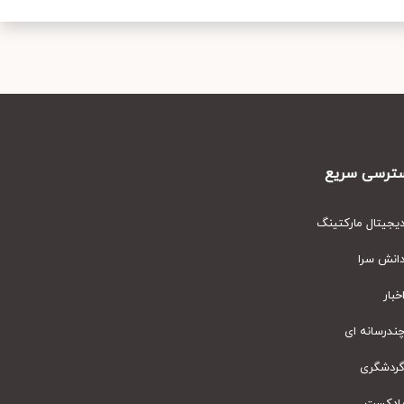
رسی سریع
یتال مارکتینگ
نش سرا
ار
رسانه ای
دشگری