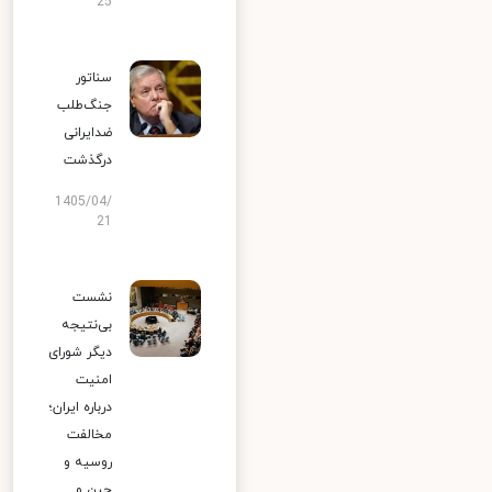
25
سناتور
جنگ‌طلب
ضدایرانی
درگذشت
1405/04/
21
نشست
بی‌نتیجه
دیگر شورای
امنیت
درباره ایران؛
مخالفت
روسیه و
چین و