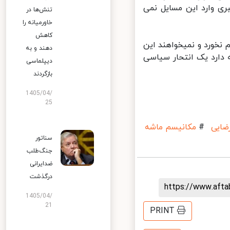
ی وارد این مسایل نمی
تنش‌ها در
خاورمیانه را
کاهش
نخورد و نمیخواهند این
دهند و به
دارد یک انتحار سیاسی
دیپلماسی
بازگردند
1405/04/
25
یی
#
مکانیسم ماشه
سناتور
جنگ‌طلب
ضدایرانی
درگذشت
https://www.aft
1405/04/
21
PRINT