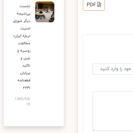
PDF
نشست
بی‌نتیجه
دیگر شورای
امنیت
درباره ایران؛
مخالفت
روسیه و
چین و
تاکید
برپایان
قطعنامه
۲۲۳۱
1405/04/
19