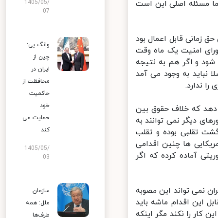
ا مسئله اصلی این است
1405/05/
07
 زمانی قابل اعمال بود
وانگ یی:
ای امنیت یک ماه وقت
چین از
ود و اگر هم به نتیجه
ایران در
نباید به وجود می آمد
محافظت از
 ندارد.
حاکمیت
خود
 دهد که خلاف حقوق بین
حمایت می
ی دیگر نمی توانند به
کند
شت تقلبی بوده و تقلب
یکایی ها چنین اقدامی
1405/05/
ی آماده کرده که اگر
03
 نمی تواند این مصوبه
سازمان
 این اقدام ماشه باید
ملل: همه
 کار را نکند مگر اینکه
طرف‌ها