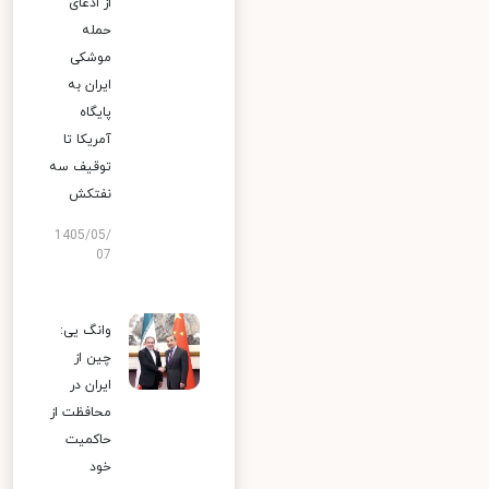
از ادعای
حمله
موشکی
ایران به
پایگاه
آمریکا تا
توقیف سه
نفتکش
1405/05/
07
وانگ یی:
چین از
ایران در
محافظت از
حاکمیت
خود