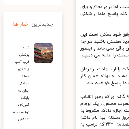
اما برای دفاع و برای
کند پاسخ دندان شکنی
جدیدترین
اخبار ها
وفق شود ممکن است این
دید مطمئن باشید هر چه
باقی نمی ماند و اینطور
شب
خت را ادامه می دهیم.
پرتنش
غرب آسیا؛
را از شهادت برادرمان
از ادعای
د به بهانه همان کار
حمله
ا پاسخ خواهیم داد.
موشکی
ایران به
یپلمات های ما با وجود این که انسان های باهوشی بودند ولی آن شرایط ۹ گانه ای که رهبر انقلاب
پایگاه
مصوب مجلس ، یک برجام
آمریکا تا
که مقام معظم رهبری با ۹ شرط به دولت اجازه دادکه مشروط به
توقیف سه
ز مسئله ایبه نام ماشه
نفتکش
نمی توانست وجود داشته باشد اما اکنون در برجام وجود دارد. در حقیقت قطعنامه ۲۲۳۱ که ترامپ به