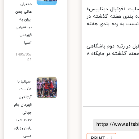
دختران
ایت «فوتبال دیتابیس»
هاکی چمن
ییر نسبت به رده بندی هفته گذشته در
ایران به
م قاره کهن باقی ماند و با ۲ پله صعود نسبت به رده بندی هفته
نیمه‌نهایی
قهرمانی
آسیا
 هفته قبل در رتبه دوم باشگاهی
ایران باقی ماند. شاگردان فرهاد مجیدی با یک پله صعود نسبت به رده بندی هفته گذشته در جایگاه ۸
1405/05/
03
اسپانیا با
شکست
آرژانتین
قهرمان جام
جهانی
۲۰۲۶ شد؛
https://www.afta
پایان رویای
مسی