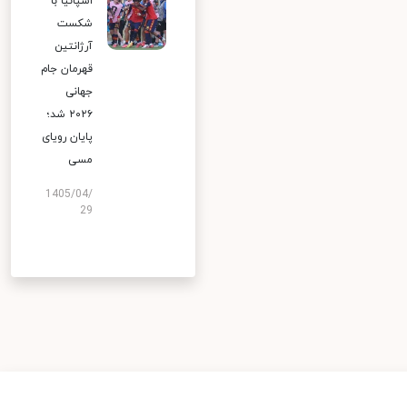
اسپانیا با
شکست
آرژانتین
قهرمان جام
جهانی
۲۰۲۶ شد؛
پایان رویای
مسی
1405/04/
29