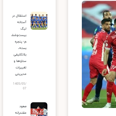
استقلال در
آستانه
لیگ
بیست‌وشش
م؛ پنجره
بسته،
بلاتکلیفی
ستاره‌ها و
تغییرات
مدیریتی
1405/05/
07
صعود
مقتدرانه