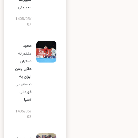
مدیریتی
1405/05/
07
صعود
مقتدرانه
دختران
هاکی چمن
ایران به
نیمه‌نهایی
قهرمانی
آسیا
1405/05/
03