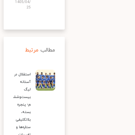
1405/04/
25
مطالب
مرتبط
استقلال در
آستانه
لیگ
بیست‌وشش
م؛ پنجره
بسته،
بلاتکلیفی
ستاره‌ها و
تغییرات