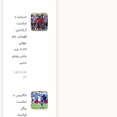
اسپانیا با
شکست
آرژانتین
قهرمان جام
جهانی
۲۰۲۶ شد؛
پایان رویای
مسی
1405/04/
29
انگلیس با
شکست
پرگل
فرانسه