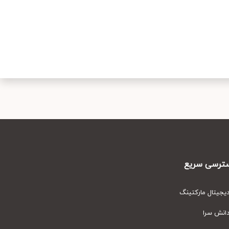
رسی سریع
یتال مارکتینگ
نش سرا