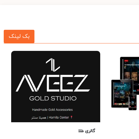
بک لینک
گالری طلا