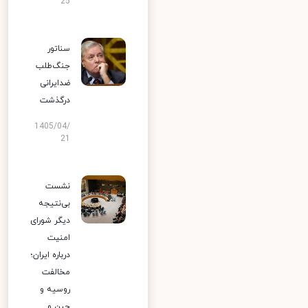
25
سناتور
جنگ‌طلب
ضدایرانی
درگذشت
1405/04/
21
نشست
بی‌نتیجه
دیگر شورای
امنیت
درباره ایران؛
مخالفت
روسیه و
چین و