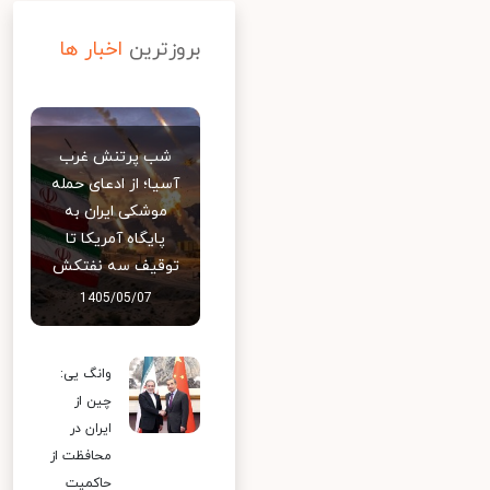
بروزترین
اخبار ها
شب پرتنش غرب
آسیا؛ از ادعای حمله
موشکی ایران به
پایگاه آمریکا تا
توقیف سه نفتکش
1405/05/07
وانگ یی:
چین از
ایران در
محافظت از
حاکمیت