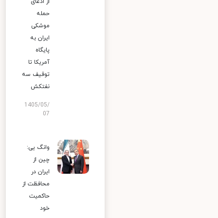
از ادعای
حمله
موشکی
ایران به
پایگاه
آمریکا تا
توقیف سه
نفتکش
1405/05/
07
وانگ یی:
چین از
ایران در
محافظت از
حاکمیت
خود