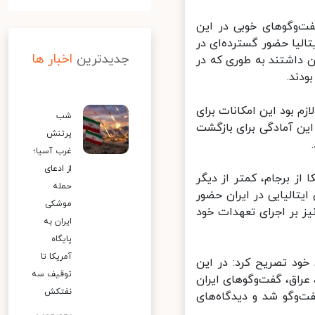
ت‌وگوهای خوبی در این
لیا حضور گسترده‌ای در
جدیدترین
اخبار ها
 داشتند به طوری که در
م بود این امکانات برای
شب
ین آمادگی برای بازگشت
پرتنش
غرب آسیا؛
از ادعای
ز برجام، کمتر از دیگر
حمله
تالیایی در ایران حضور
موشکی
 بر اجرای تعهدات خود
ایران به
پایگاه
آمریکا تا
خود تصریح کرد: در این
توقیف سه
اق، گفت‌وگوهای ایران
نفتکش
وگو شد و دیدگاه‌های