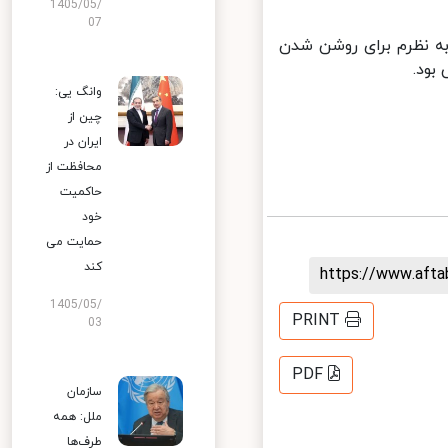
1405/05/
07
ه نظرم برای روشن شدن
ود.
وانگ یی:
چین از
ایران در
محافظت از
حاکمیت
خود
حمایت می
کند
https://www.aft
1405/05/
PRINT
03
PDF
سازمان
ملل: همه
طرف‌ها