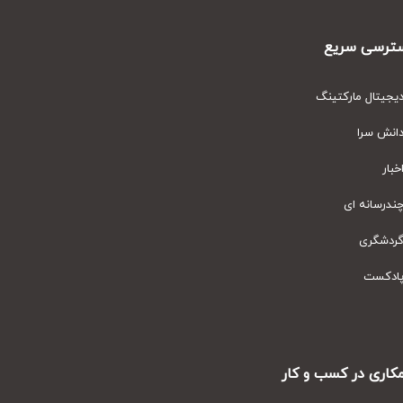
رسی سریع
یتال مارکتینگ
نش سرا
ار
رسانه ای
دشگری
دکست
ری در کسب و کار