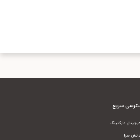
رسی سریع
یتال مارکتینگ
نش سرا