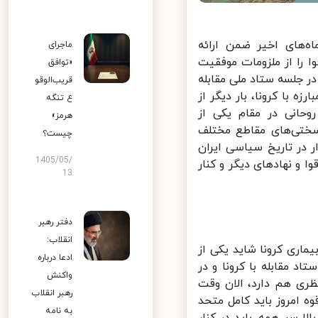
های اخیر ضمن ارائه
ماجرای
را از ملزومات موفقیت
«توافق
جلسه ستاد ملی مقابله
قریب‌الوقو
 با کرونا، بار دیگر از
ع تنگه
انی در مقام یکی از
هرمز»
تی‌های مقاطع مختلف
چیست؟
در تاریخ سیاسی ایران
1405/05/
و نهادهای دیگر و کنار
13
دفتر رهبر
انقلاب:
اری کرونا شاید یکی از
ادعا درباره
مقابله با کرونا و در
واکنش
ی هم دارد، الان وقت
رهبر انقلاب
امروز باید کامل متحد
به نامه