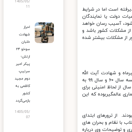
1405/05/
11
رفته است اما در شرایط
ت دولت یا نمایندگان
ود، آسیب رسان خواهد
احراز
از مشکلات کشور باشد و
شهادت
ر از مشکلات بیشتر شده
خلبان
سوخو ۲۴
ارتش؛
پیکر امیر
سرتیپ
اه و شهادت آیت الله
دوم مجید
شهید «محمد بهشتی» رییس فقید قوه قضاییه در ابتدای انقلاب به مقایسه سال ۶۰ و سال ۹۹ به
کاظمی به
اسلامی گفت: «سال ۱۳۶۰ سخت‌ترین سال از لحاظ امنیتی برای
کشور
یماری عالمگیربوده که این
بازمی‌گردد
1405/05/
د. از ترورهای ابتدای
07
 با نظام و بحران های
و توضیحات وی درباره