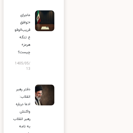
ماجرای
«توافق
قریب‌الوقو
ع تنگه
هرمز»
چیست؟
1405/05/
13
دفتر رهبر
انقلاب:
ادعا درباره
واکنش
رهبر انقلاب
به نامه