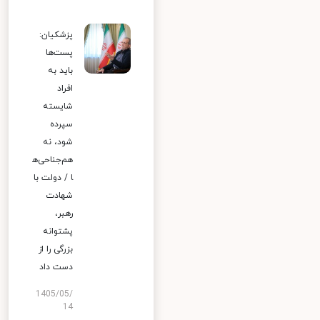
پزشکیان:
پست‌ها
باید به
افراد
شایسته
سپرده
شود، نه
هم‌جناحی‌ه
ا / دولت با
شهادت
رهبر،
پشتوانه
بزرگی را از
دست داد
1405/05/
14