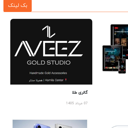
بک لینک
گالری طلا
07 مرداد 1405