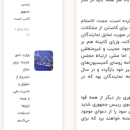
 سر همه. باید در کنار
رئیس
جمهور
کذب است
رده است، حجت الاسلام
رای کاستن از مشکلات
1405/05/
 صورت تمایل نمایندگان
13
، وزرای کابینه هم بر
وجود عجیب و غیرمنطقی
 اما مشی ارتباط مجلس
وزارت امور
مه روسای کمیسیون‌های
خارجه: برای
خود بازگردد و در سال
دفاع
نمایندگان بود که در
مشروع از
حقوق و
امنیت ملی
بار دیگر از همه قوا
از همه
 سوی رییس جمهوری شاید
ابزارها
ود را از دعوای موجود
استفاده
ه خواهند برد که برای
می‌کنیم