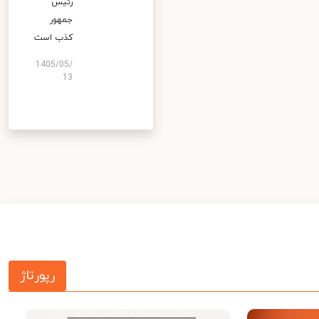
رئیس
جمهور
کذب است
1405/05/
13
رپورتاژ