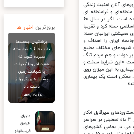
۶ اقدامات منافقان و ترورهای آنان امنیت زندگی
نطقه‌ای و فرامنطقه ای
کاخ سفید امنیت اقتصادی و معیشتی مردم را در معرض آسیب قرار داده است. اگر در سال ۶۰
می حمله کرد و تقریبا
بروزترین
اخبار ها
 معیشتی ایرانیان حمله
عه ایران را اهداف و
پزشکیان: پست‌ها
 شیوه‌های مختلف مطیع
باید به افراد شایسته
اری کووید ۱۹ هم عرصه را هم بر دولت و هم مردم تنگ
سپرده شود، نه
ت: «این شرایط سخت و
هم‌جناحی‌ها / دولت
ماری به این میزان روی
با شهادت رهبر،
. ممکن است یک بیماری
پشتوانه بزرگی را از
»
دست داد
1405/05/14
تاوردهای غیرقابل انکار
ماجرای
دولت در چهار ماه گذشته دانست. در شرایطی که به گفته رییس جمهوری در ۳ ماه تعطیلی در سراسر
«توافق
 می در بعضی کشورهای
قریب‌الوقو