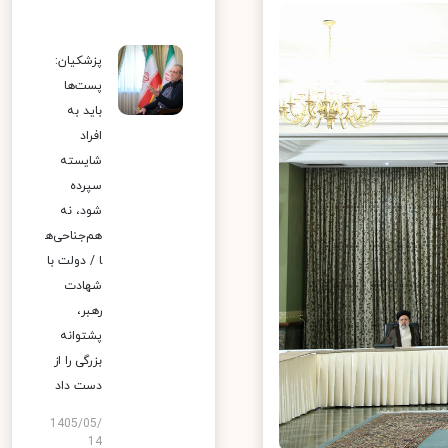
پزشکیان:
پست‌ها
باید به
افراد
شایسته
سپرده
شود، نه
هم‌جناحی‌ه
ا / دولت با
شهادت
رهبر،
پشتوانه
بزرگی را از
دست داد
1405/05/
14