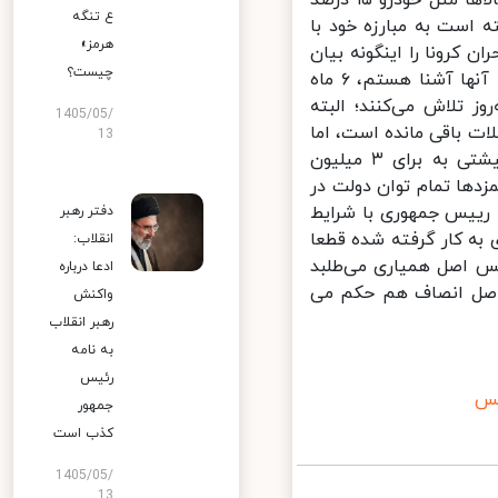
صنعتی، ۲۵ درصد و بعضی از کالاها مثل پتروشیمی ۲۹ درصد و بعضی از کالاها مثل خودرو ۱۵ درصد
ع تنگه
است به مبارزه خود با
هرمز»
کرونا را اینگونه بیان
چیست؟
کرد: «خدمت ملت ایران شهادت می‌دهم همه مسوولانی که می‌شناسم و با آنها آشنا هستم، ۶ ماه
تلاش می‌کنند؛ البته
1405/05/
باقی مانده است، اما
13
کار بزرگی شده است.» اعطای وام به مشاغل تحت فشار، بسته ویژه معیشتی به برای ۳ میلیون
قوق و دستمزدها تمام توان دولت در
رییس جمهوری با شرایط
دفتر رهبر
ه کار گرفته شده قطعا
انقلاب:
 اصل همیاری می‌طلبد
ادعا درباره
 اصل انصاف هم حکم می
واکنش
رهبر انقلاب
به نامه
رئیس
س
جمهور
کذب است
1405/05/
13