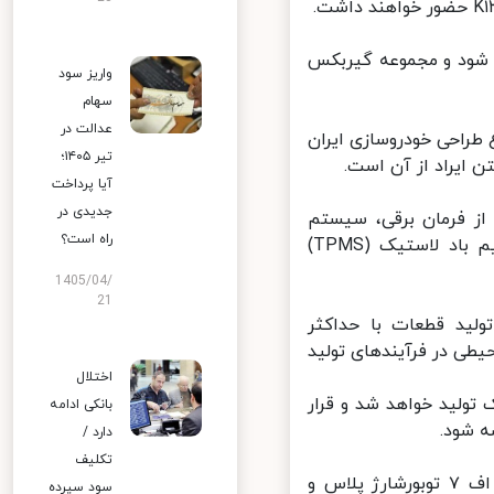
ه شود و مجموعه گیربکس
واریز سود
سهام
عدالت در
 بلوغ طراحی خودروسازی ایران
تیر ۱۴۰۵؛
ایراد از آن است.
آیا پرداخت
جدیدی در
، با استاندارد آلایندگی یورو۵، برخوردار از فرمان برقی، سیستم
راه است؟
پایداری الکترونیکی، ترمز بسیار ایمن ESC و سامانه تشخیص غیرمستقیم باد لاستیک (TPMS)
1405/04/
21
K۱۳۲، پاس کردن استانداردهای ۸۵ گانه، تولید قطعات با حداکثر
طی در فرآیندهای تولید
اختلال
تیک تولید خواهد شد و قرار
بانکی ادامه
دارد /
تکلیف
در برنامه توسعه ای پروژه محصول K۱۳۲، تولید این محصول با موتور ای. اف ۷ توبورشارژ پلاس و
سود سپرده