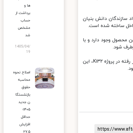
ها و
برداشت از
اد سازندگان دانش بنیان
حساب
خل ساخته شده است.
مشخص
شد
 در تولید شاسی این محصول وجود دارد و با
رف شود.
1405/04/
19
به گفته مسوولان ایران خودرو،‌ با مشخصه های کیفی و فناوری‌های روز به کار رفته در پروژه K۱۳۲، این
اصلاح نحوه
محاسبه
حقوق
بازنشستگا
ن جدید
۱۴۰۵؛
حداقل
افزایش
https://www.af
۲۷.۵