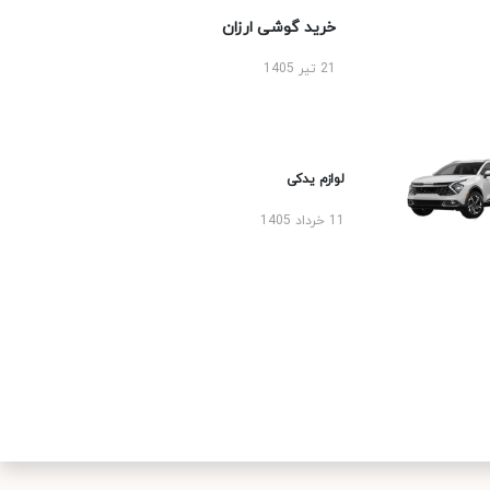
خرید گوشی ارزان
21 تیر 1405
لوازم یدکی
11 خرداد 1405