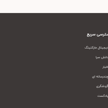
رسی سریع
یتال مارکتینگ
نش سرا
ار
رسانه ای
دشگری
دکست