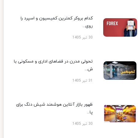
کدام بروکر کمترین کمیسیون و اسپرد را
روی...
30 تیر 1405
تحولی مدرن در فضاهای اداری و مسکونی با
ش...
31 تیر 1405
ظهور بازار آنلاین هوشمند شیش دنگ برای
پا...
30 تیر 1405