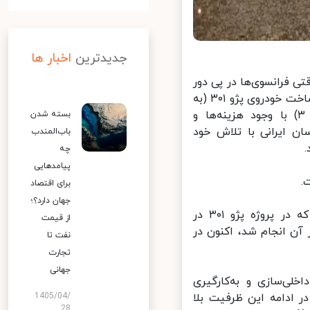
جدیدترین
اخبار ها
ی فرانسوی‌ها در پی دور
تازه تحریم‌ها علیه کشورمان از ایران خارج شدند، همه فکر می‌کردند پروژه ساخت خودروی پژو ۳۰۱ (به
عنوان سومین خودروی پسابرجامی پس از پژو ۲۰۰۸ و سیتروئن سی ۳) با وجود هزینه‌ها و
بسته شدن
ن ایرانی با تلاش خود
باب‌المندب
چه
پیامدهایی
برای اقتصاد
جهان دارد؟؛
این مقام صنفی خاطرنشان‌کرد:‌ با این حال، توانمندی‌ها و ظرفیت‌هایی که در پروژه پژو ۳۰۱ در
از قیمت
آن انجام شد، اکنون در
نفت تا
تجارت
جهانی
 حتی نخستین نمونه پژو ۳۰۱ با ۵۵ درصد داخلی‌سازی و به‌کارگیری
1405/04/
 ادامه این ظرفیت بلا
28